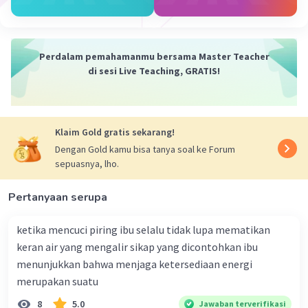
berisiko lebih kecil mengalami penyakit seperti
oesteoporosis dan lainnya
Perdalam pemahamanmu bersama Master Teacher
·
0.0
(
0
)
Balas
Beri Rating
di sesi Live Teaching, GRATIS!
Klaim Gold gratis sekarang!
Dengan Gold kamu bisa tanya soal ke Forum
sepuasnya, lho.
Pertanyaan serupa
ketika mencuci piring ibu selalu tidak lupa mematikan
keran air yang mengalir sikap yang dicontohkan ibu
menunjukkan bahwa menjaga ketersediaan energi
merupakan suatu
8
5.0
Jawaban terverifikasi