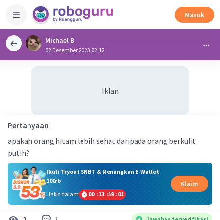
Masuk
Michael B
02 Desember 2023 02:12
Iklan
Pertanyaan
apakah orang hitam lebih sehat daripada orang berkulit
putih?
Ikuti Tryout SNBT & Menangkan E-Wallet
100rb
Klaim
Habis dalam
00
:
13
:
59
:
00
2
2
Jawaban terverifikasi