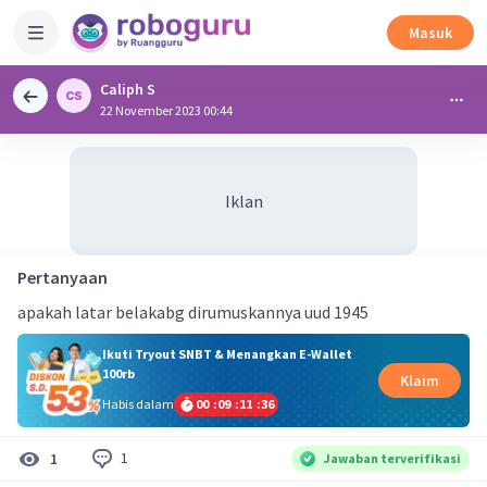
Masuk
Caliph S
22 November 2023 00:44
Iklan
Pertanyaan
apakah latar belakabg dirumuskannya uud 1945
Ikuti Tryout SNBT & Menangkan E-Wallet
100rb
Klaim
Habis dalam
00
:
09
:
11
:
36
1
1
Jawaban terverifikasi