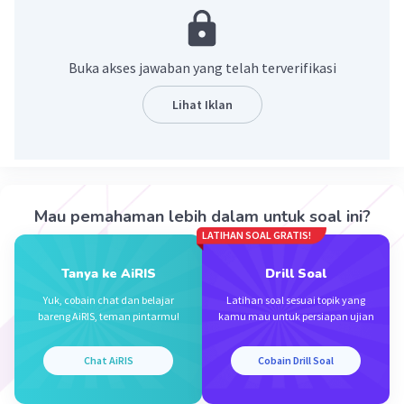
Perang Dunia II
·
0.0
(
0
)
Balas
Beri Rating
Buka akses jawaban yang telah terverifikasi
Lihat Iklan
Iklan
Mau pemahaman lebih dalam untuk soal ini?
LATIHAN SOAL GRATIS!
Tanya ke AiRIS
Drill Soal
Yuk, cobain chat dan belajar
Latihan soal sesuai topik yang
bareng AiRIS, teman pintarmu!
kamu mau untuk persiapan ujian
Chat AiRIS
Cobain Drill Soal