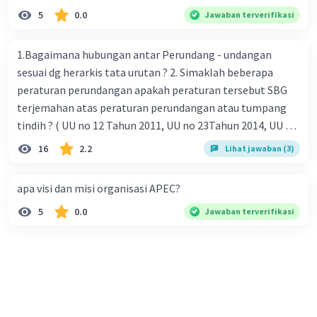
5
0.0
Jawaban terverifikasi
1.Bagaimana hubungan antar Perundang - undangan
sesuai dg herarkis tata urutan ? 2. Simaklah beberapa
peraturan perundangan apakah peraturan tersebut SBG
terjemahan atas peraturan perundangan atau tumpang
tindih ? ( UU no 12 Tahun 2011, UU no 23Tahun 2014, UU No
25 Tahun 2004 ) 3 . Tuliskan peraturan perundangan yg di
16
2.2
Lihat jawaban (3)
undangkan atas perintah TAP MPR NO I / MPR/ 2003
4.sebutkan produk UU atas perintah UUD NRI Tahun 1945 (
apa visi dan misi organisasi APEC?
pasal18, pasal 22, pasal 23, Pasal 26 , Pasal 27,pasal ,pasal
5
0.0
Jawaban terverifikasi
28, pasal 29, pasal 30 ,pasal 31 dan pasal 33 )