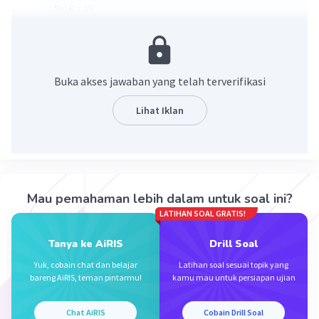
9+16 = 25
25 = 25 (benar) artinya kelompok ini termasuk tripel
Pythagoras.
·
0.0
(
0
)
Balas
Beri Rating
Buka akses jawaban yang telah terverifikasi
Lihat Iklan
Iklan
Mau pemahaman lebih dalam untuk soal ini?
LATIHAN SOAL GRATIS!
Tanya ke AiRIS
Drill Soal
Yuk, cobain chat dan belajar
Latihan soal sesuai topik yang
bareng AiRIS, teman pintarmu!
kamu mau untuk persiapan ujian
Chat AiRIS
Cobain Drill Soal