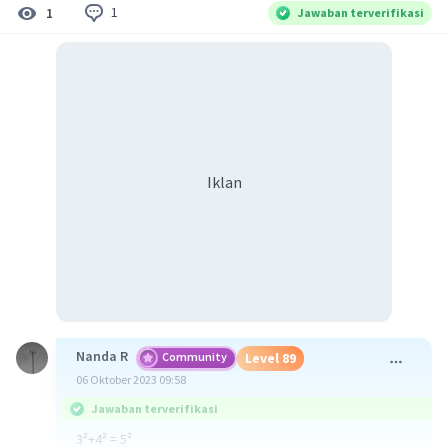
1
1
Jawaban terverifikasi
Iklan
Nanda R
Community
Level 89
06 Oktober 2023 09:58
Jawaban terverifikasi
3²+4² = 5²