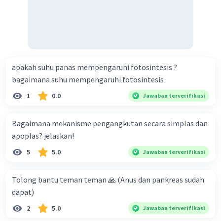
yang harus dijual dan omset rupiah yang harus dihasilkan
agar Budi bisa tahu pada angka berapa UD Maju Jaya dalam
keadaan tidak untung dan tidak rugi? 2) Dan jika Budi
sebagai pemilik menginginkan untung sebesar Rp
50.000.000,- berapa unit kah produk yang harus dijual?
apakah suhu panas mempengaruhi fotosintesis ?
minta tolong yaa kak🙏🏻🙏🏻
bagaimana suhu mempengaruhi fotosintesis
1
0.0
Jawaban terverifikasi
Bagaimana mekanisme pengangkutan secara simplas dan
apoplas? jelaskan!
5
5.0
Jawaban terverifikasi
Tolong bantu teman teman 🙏 (Anus dan pankreas sudah
dapat)
2
5.0
Jawaban terverifikasi