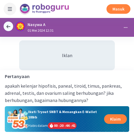
Masuk
Nasywa A
01 Mei 2024 12:31
Iklan
Pertanyaan
apakah kelenjar hipofisis, paneal, tiroid, timus, pankreas,
adrenal, testis, dan ovarium saling berhubungan? jika
berhubungan, bagaimana hubungannya?
Ikuti Tryout SNBT & Menangkan E-Wallet
100rb
Klaim
Habis dalam
00
:
20
:
44
:
40