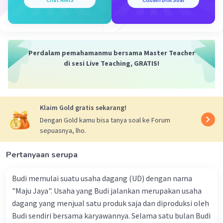
kelenjar adrenal untuk memproduksi hormon
kortisol dan epinefrin. Kortisol dan epinefrin
kemudian memberikan umpan balik negatif ke
hipofisis untuk mengatur produksi ACTH.
Kelenjar Hipofisis dan Kelenjar Reproduksi
:
Perdalam pemahamanmu bersama Master Teacher
Hipofisis menghasilkan hormon gonadotropin,
di sesi Live Teaching, GRATIS!
seperti hormon luteinizing (LH) dan hormon
stimulasi folikel (FSH), yang mengatur fungsi
kelenjar reproduksi pada pria dan wanita. LH dan
Klaim Gold gratis sekarang!
FSH merangsang produksi hormon reproduksi
seperti testosteron dan estrogen.
Dengan Gold kamu bisa tanya soal ke Forum
sepuasnya, lho.
Kelenjar Hipofisis dan Kelenjar Pineal
:
Hipofisis menghasilkan hormon yang mengatur
Pertanyaan serupa
rilis hormon melatonin dari kelenjar pineal.
Hormon melatonin berperan dalam mengatur
Budi memulai suatu usaha dagang (UD) dengan nama
siklus tidur dan terjaga serta memiliki efek pada
"Maju Jaya". Usaha yang Budi jalankan merupakan usaha
regulasi hormon-hormon lainnya.
dagang yang menjual satu produk saja dan diproduksi oleh
Kelenjar Hipofisis dan Pankreas
: Hipofisis
Budi sendiri bersama karyawannya. Selama satu bulan Budi
menghasilkan hormon yang mempengaruhi