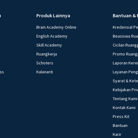
membuat,
di sistem
u
Produk Lainnya
Bantuan & 
Aplikasi
program s
Brain Academy Online
Kredensial P
program d
English Academy
Beasiswa Ru
produktivi
Skill Academy
Cicilan Ruang
Konektiv
kemampuan
Ruangkerja
Promo Ruang
koneksi ka
Schoters
Laporan Kere
memungkin
ess
Kalananti
Layanan Pen
dan mengg
Syarat & Ket
Keaman
Kebijakan Pri
firewall,
sistem ko
Tentang Kami
Kinerja M
Kontak Kami
video dan
Press Kit
pengeditan
Bantuan
Kemampu
Karir
mengkostu