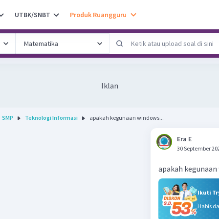
UTBK/SNBT
Produk Ruangguru
Iklan
SMP
Teknologi Informasi
apakah kegunaan windows...
Era E
30 September 20
apakah kegunaan
Ikuti T
Habis d