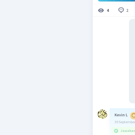
2
4
Kevin L
30 September
Jawaban 