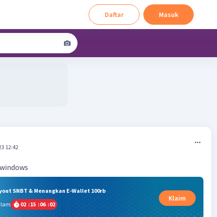
Daftar
Masuk
23 12:42
 windows
ryout SNBT & Menangkan E-Wallet 100rb
Klaim
alam
02
:
15
:
06
:
01