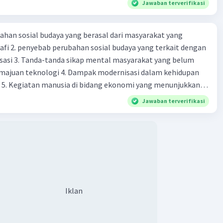
Jawaban terverifikasi
·
0.0
(
0
)
Balas
ating
ahan sosial budaya yang berasal dari masyarakat yang
fi 2. penyebab perubahan sosial budaya yang terkait dengan
sasi 3. Tanda-tanda sikap mental masyarakat yang belum
majuan teknologi 4. Dampak modernisasi dalam kehidupan
t 5. Kegiatan manusia di bidang ekonomi yang menunjukkan
 modernisasi 6. Contoh pengaruh modernisasi di bidang ilmu
Jawaban terverifikasi
endidikan terhadap pola pikir masyarakat 7. Konsep
modernisasi di masyarakat seringkali mengalami kesalahan
atunya kesalahan tersebut menganggap jika menjadi modern
 8. arti dari globalisasi 9. Bentuk kearifan lokal di wilayah
eran dalam pengelolaan SDA dan dukungan dalam bentuk
rat menjaga tradisi kearifan lokal di Nusantara 11. Ciri uang
Syarat melakukan kegiatan barter 13. Arti dari durability yang
Iklan
sebuah benda bisa dikatakan sebagai uang 14. maksud token
 intrinsik 15. maksud dengan satuan hitung dalam fungsi
ang 17. peranan dan maksud didirikan lembaga keuangan non-