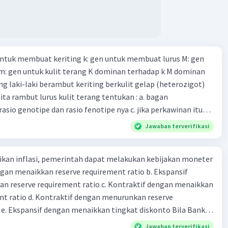
k 18. maksud dengan kegiatan menghimpun dana yang
an 19. tugas Bank Indonesia 20. tugas Bank Umum 21.
 keuangan non-Bank 22. kelembagaan keuangan non-bank
iatan yang dilakukan dengan operasi simpan pinjam 23.
 untuk membuat keriting k: gen untuk membuat lurus M: gen
 non bank yang memiliki fungsi sebagai penggerak investasi
 m: gen untuk kulit terang K dominan terhadap k M dominan
tikan dan memasukan surat berharga 24. Nama lembaga
g laki-laki berambut keriting berkulit gelap (heterozigot)
 yang bertugas mengatasi para rensumen 25. Ciri" dari
ta rambut lurus kulit terang tentukan : a. bagan
mi abad ke 21
asio genotipe dan rasio fenotipe nya c. jika perkawinan itu
anak. tentukan fenotipe keturunannya dengan prosentase
Jawaban terverifikasi
kan inflasi, pemerintah dapat melakukan kebijakan moneter
dengan menaikkan reserve requirement ratio b. Ekspansif
n reserve requirement ratio c. Kontraktif dengan menaikkan
nt ratio d. Kontraktif dengan menurunkan reserve
. Ekspansif dengan menaikkan tingkat diskonto Bila Bank
n kebijakan moneter ekspansif, ceteris paribus maka .... a.
Jawaban terverifikasi