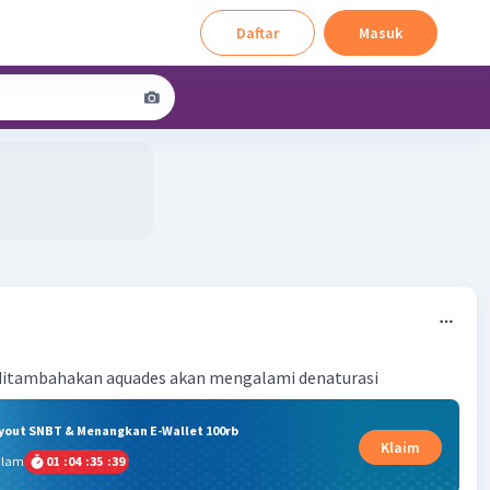
Daftar
Masuk
3
r ditambahakan aquades akan mengalami denaturasi
ryout SNBT & Menangkan E-Wallet 100rb
Klaim
alam
01
:
04
:
35
:
38