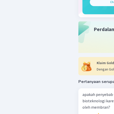
Ch
12 Mei 2024 0
Jawaban 
Jika Anda
Perdala
menyebabk
struktur 
Proses de
ekstrem, 
tertentu.
Menambahk
Klaim Gold
denaturas
Dengan Gol
memicu pe
memasak t
Pertanyaan serup
protein d
proses me
apakah penyebab 
mengubahn
bioteknologi kar
sebagai t
oleh membran?