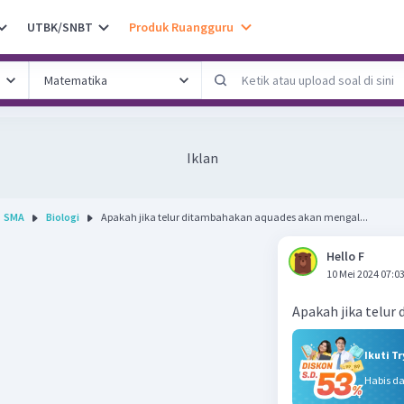
UTBK/SNBT
Produk Ruangguru
Iklan
SMA
Biologi
Apakah jika telur ditambahakan aquades akan mengal...
Hello F
10 Mei 2024 07:0
Apakah jika telu
Ikuti T
Habis d