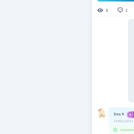
2
1
Dea K
10 Mei 2024 1
Jawaban 