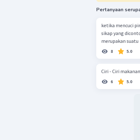
10 Ja
Pertanyaan serup
*ma
ketika mencuci pi
sikap yang dicon
merupakan suatu
8
5.0
Ciri - Ciri makana
6
5.0