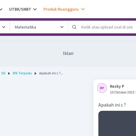
UTBK/SNBT
Produk Ruangguru
Iklan
SD
IPA Terpadu
Apakah ini c ?...
Rezky P
10 Oktober 2023 
Apakah ini c ?