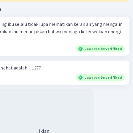
nuari 2025 12:02
a
af jawaban yang tepat adalah D
ring ibu selalu tidak lupa mematikan keran air yang mengalir
tohkan ibu menunjukkan bahwa menjaga ketersediaan energi
Jawaban terverifikasi
n sehat adalah …..???
Jawaban terverifikasi
Iklan