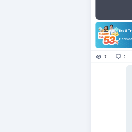
Ikuti T
Habis d
2
7