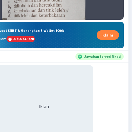
ryout SNBT & Menangkan E-Wallet 100rb
Klaim
alam
00
:
06
:
47
:
20
Jawaban terverifikasi
Iklan