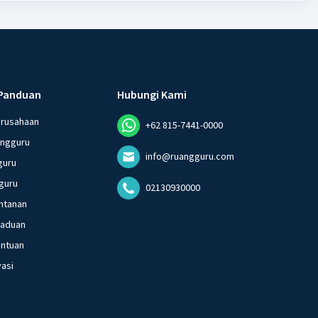
Panduan
Hubungi Kami
erusahaan
+62 815-7441-0000
angguru
info@ruangguru.com
guru
guru
02130930000
ntanan
gaduan
entuan
vasi