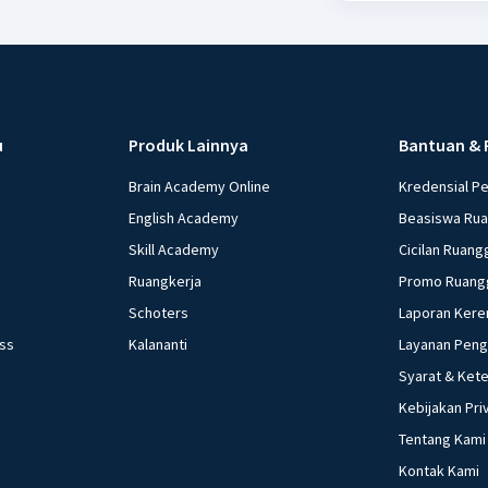
u
Produk Lainnya
Bantuan & 
Brain Academy Online
Kredensial P
English Academy
Beasiswa Ru
Skill Academy
Cicilan Ruang
Ruangkerja
Promo Ruang
Schoters
Laporan Kere
ess
Kalananti
Layanan Pen
Syarat & Ket
Kebijakan Pri
Tentang Kami
Kontak Kami