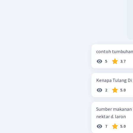
contoh tumbuhan 
5
3.7
Kenapa Tulang Di 
2
5.0
Sumber makanan kupu-kupu dewa
nektar d. laron
7
5.0