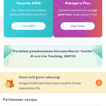
terimakasih kak
Tanya ke AiRIS
Roboguru Plus
Yuk, cobain chat dan belajar
Dapatkan pembahasan soal
ga
bareng AiRIS, teman pintarmu!
pake lama
, langsung dari Tutor!
Vincent M
Community
Level 73
Chat AiRIS
Chat Tutor
10 Oktober 2023 08:43
Jawaban terverifikasi
Sifat ekstensif adalah sifat yang tergantung
Iklan
Perdalam pemahamanmu bersama Master Teacher
pada jumlah materi yang ada. Dengan kata lain,
di sesi Live Teaching, GRATIS!
sifat-sifat ekstensif akan berubah seiring
dengan perubahan jumlah zat. Dari pernyataan
yang diberikan:
a. "Emas kurang reaktif dibandingkan perak"
Klaim Gold gratis sekarang!
bukanlah sifat ekstensif, ini adalah
Dengan Gold kamu bisa tanya soal ke Forum
perbandingan reaktivitas antara emas dan perak.
sepuasnya, lho.
b. "Emas mempunyai massa jenis 19,3 g cm-3"
adalah sifat intensif, bukan ekstensif.
Pertanyaan serupa
c. "Emas bermassa 5 gram digunakan untuk