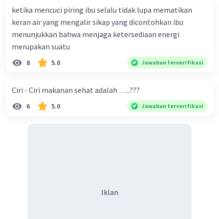
membuat kalung" adalah contoh sifat ekstensif
ketika mencuci piring ibu selalu tidak lupa mematikan
karena sifat ini tergantung pada jumlah emas
keran air yang mengalir sikap yang dicontohkan ibu
yang digunakan (5 gram).
menunjukkan bahwa menjaga ketersediaan energi
d. "Emas yang dipanaskan terus-menerus mulai
merupakan suatu
meleleh pada suhu 1.064°C" adalah sifat intensif
8
5.0
Jawaban terverifikasi
karena suhu pelelehan emas tidak bergantung
pada jumlah emas yang ada.
Jadi, pernyataan yang menyatakan sifat
Ciri - Ciri makanan sehat adalah …..???
ekstensif emas adalah pernyataan
6
5.0
Jawaban terverifikasi
c. "Emas bermassa 5 gram digunakan untuk
membuat kalung."
·
5.0
(
1
)
Balas
Beri Rating
Iklan
Rezky P
Level 2
10 Oktober 2023 10:33