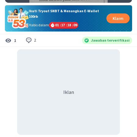
Ikuti Tryout SNBT & Menangkan E-Wallet
100rb
Klaim
Habis dalam
01
:
17
:
18
:
08
2
1
Jawaban terverifikasi
Iklan