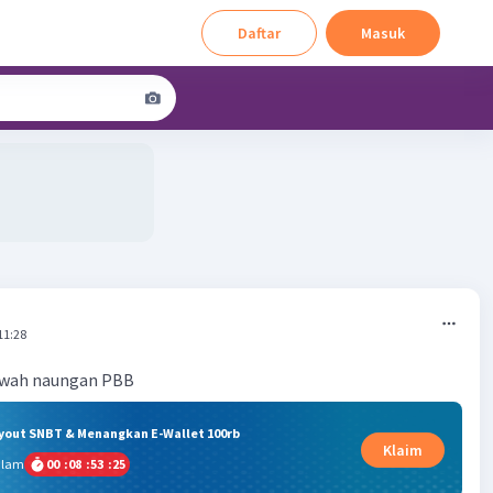
Daftar
Masuk
11:28
awah naungan PBB
ryout SNBT & Menangkan E-Wallet 100rb
Klaim
alam
00
:
08
:
53
:
25