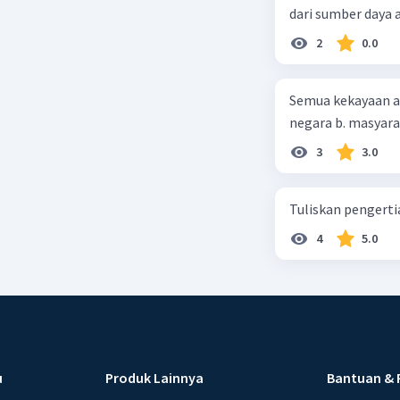
dari sumber daya
2
0.0
Semua kekayaan ala
negara b. masyarak
3
3.0
Tuliskan pengert
4
5.0
u
Produk Lainnya
Bantuan & 