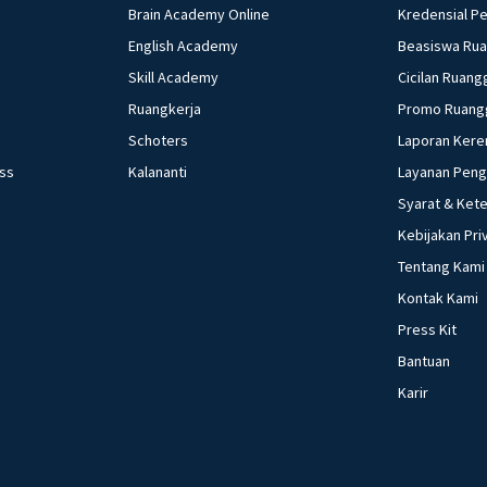
Brain Academy Online
Kredensial P
English Academy
Beasiswa Ru
Skill Academy
Cicilan Ruang
Ruangkerja
Promo Ruang
Schoters
Laporan Kere
ess
Kalananti
Layanan Pen
Syarat & Ket
Kebijakan Pri
Tentang Kami
Kontak Kami
Press Kit
Bantuan
Karir