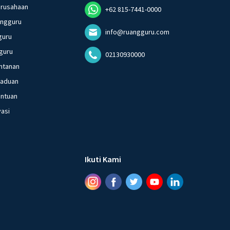
erusahaan
+62 815-7441-0000
angguru
info@ruangguru.com
guru
guru
02130930000
ntanan
gaduan
entuan
vasi
Ikuti Kami