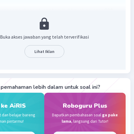
kerja sama ekonomi yang berada di bawah naungan PBB
in IMF, World Bank, WTO, FAO, ILO, IFC, UNDP, dan UNINDO.
 itu lembaga kerja sama ekonomi yang berada diluar
BB antara lain OPEC, OECD, serta IGGI.
Buka akses jawaban yang telah terverifikasi
·
0.0
(
0
)
Balas
ating
Lihat Iklan
el 34
023 12:12
terverifikasi
pemahaman lebih dalam untuk soal ini?
 APEC dibawah naungan PBB sama sepeti ILO dan WHO
Iklan
 ke AiRIS
Roboguru Plus
·
0.0
(
0
)
Balas
ating
t dan belajar bareng
Dapatkan pembahasan soal
ga pake
man pintarmu!
lama
, langsung dari Tutor!