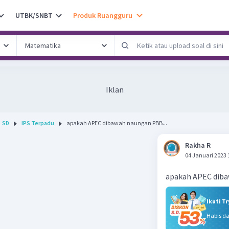
UTBK/SNBT
Produk Ruangguru
Iklan
SD
IPS Terpadu
apakah APEC dibawah naungan PBB...
Rakha R
04 Januari 2023 
apakah APEC dib
Ikuti T
Habis d