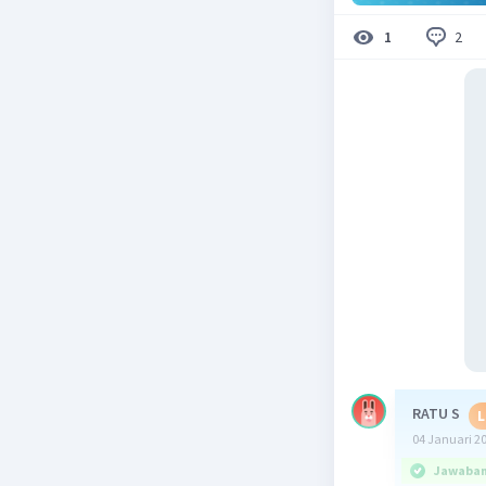
2
1
RATU S
L
04 Januari 2
Jawaban 