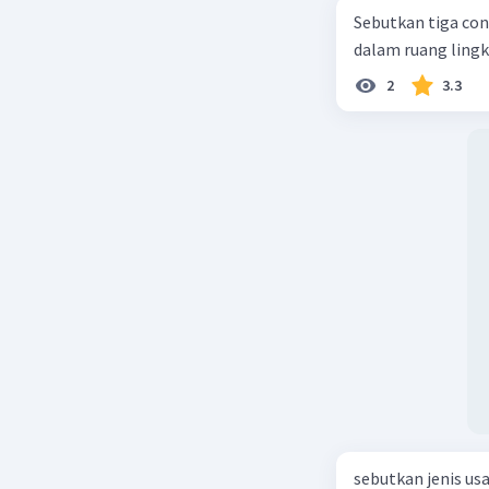
Sebutkan tiga con
dalam ruang ling
2
3.3
sebutkan jenis us