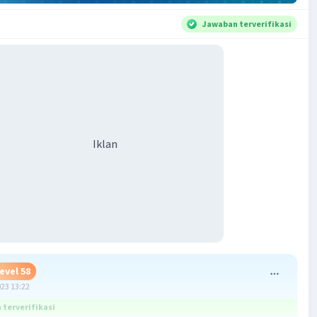
Jawaban terverifikasi
Iklan
evel 58
023 13:22
terverifikasi