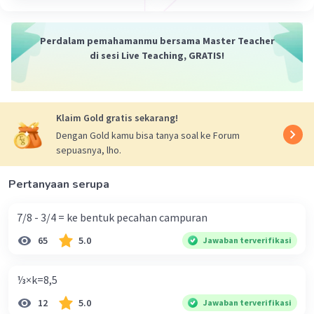
Era E
Level 1
EE
30 November 2023 12:22
Perdalam pemahamanmu bersama Master Teacher
Ngotak mana ada sudut 1000 derajat maksimal 360 bjir
di sesi Live Teaching, GRATIS!
·
4.0
(
1
)
Balas
Beri Rating
Iklan
Klaim Gold gratis sekarang!
Dengan Gold kamu bisa tanya soal ke Forum
sepuasnya, lho.
Pertanyaan serupa
7/8 - 3/4 = ke bentuk pecahan campuran
65
5.0
Jawaban terverifikasi
⅓×k=8,5
12
5.0
Jawaban terverifikasi