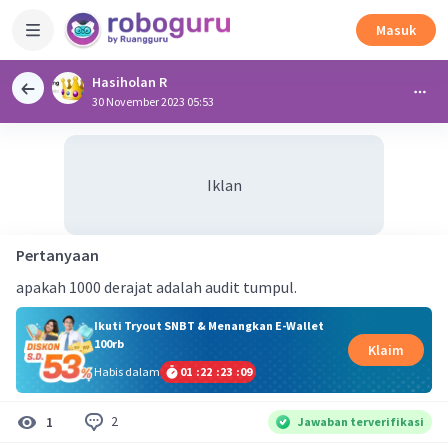
Masuk
Hasiholan R
30 November 2023 05:53
Iklan
Pertanyaan
apakah 1000 derajat adalah audit tumpul.
Ikuti Tryout SNBT & Menangkan E-Wallet
100rb
Klaim
Habis dalam
01
:
22
:
23
:
08
2
1
Jawaban terverifikasi