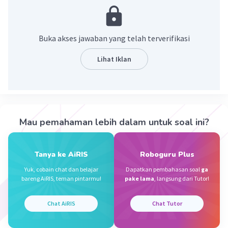
Tapi kalau yang dimaksud adalah 100° maka
jawabannya benar. 100° adalah sudut tumpul
karena lebih dari 90°
Buka akses jawaban yang telah terverifikasi
Lihat Iklan
Dari besar sudutnya, sudut dibedakan emnjadi 3
yaitu :
Sudut lancip
, adalah sudut yang besarnya
kurang dari 90° (< 90°)
Mau pemahaman lebih dalam untuk soal ini?
Sudut siku-siku
, adalah sudut yang
besarnya sama dengan 90° (= 90°)
Sudut tumpul
, adalah sudut yang besarnya
Tanya ke AiRIS
Roboguru Plus
lebih dari 90° (> 90°)
Yuk, cobain chat dan belajar
Dapatkan pembahasan soal
ga
bareng AiRIS, teman pintarmu!
pake lama
, langsung dari Tutor!
·
0.0
(
0
)
Balas
Beri Rating
Chat AiRIS
Chat Tutor