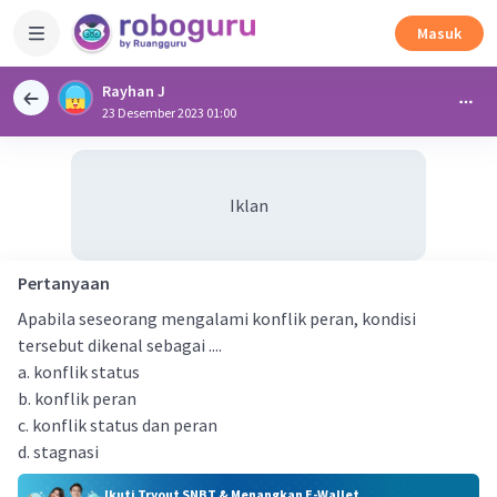
Masuk
Rayhan J
23 Desember 2023 01:00
Iklan
Pertanyaan
Apabila seseorang mengalami konflik peran, kondisi
tersebut dikenal sebagai ....
a. konflik status
b. konflik peran
c. konflik status dan peran
d. stagnasi
Ikuti Tryout SNBT & Menangkan E-Wallet