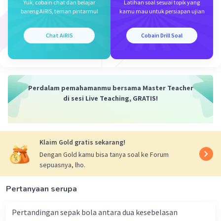
Iklan
Yuk, cobain chat dan belajar
Latihan soal sesuai topik yang
bareng AiRIS, teman pintarmu!
kamu mau untuk persiapan ujian
Chat AiRIS
Cobain Drill Soal
Perdalam pemahamanmu bersama Master Teacher
di sesi Live Teaching, GRATIS!
Klaim Gold gratis sekarang!
Dengan Gold kamu bisa tanya soal ke Forum
sepuasnya, lho.
Pertanyaan serupa
Pertandingan sepak bola antara dua kesebelasan