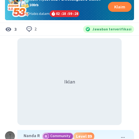
100rb
Klaim
Habis dalam
02
:
18
:
59
:
27
2
3
Jawaban terverifikasi
Iklan
Nanda R
Community
Level 89