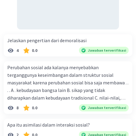
Jelaskan pengertian dari demoralisasi
4
0.0
Jawaban terverifikasi
Perubahan sosial ada kalanya menyebabkan
terganggunya keseimbangan dalam struktur sosial
masyarakat karena perubahan sosial bisa saja membawa . .
. . A . kebudayaan bangsa lain B. sikap yang tidak
diharapkan dalam kebudayaan tradisional C. nilai-nilai,
sikap, dan pola . perilaku yang berbeda D. tidak sesuai
8
0.0
Jawaban terverifikasi
dengan kebudayaan masyarakat setempat
Apa itu asimilasi dalam interaksi sosial?
2
0.0
Jawaban terverifikasi