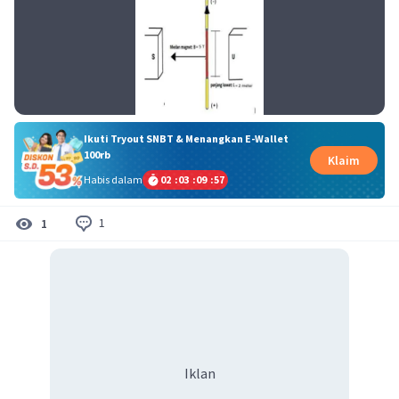
Ikuti Tryout SNBT & Menangkan E-Wallet
100rb
Klaim
Habis dalam
02
:
03
:
09
:
56
1
1
Iklan