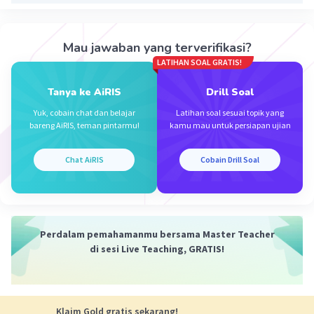
Mau jawaban yang terverifikasi?
LATIHAN SOAL GRATIS!
Tanya ke AiRIS
Drill Soal
Yuk, cobain chat dan belajar
Latihan soal sesuai topik yang
bareng AiRIS, teman pintarmu!
kamu mau untuk persiapan ujian
Chat AiRIS
Cobain Drill Soal
Perdalam pemahamanmu bersama Master Teacher
di sesi Live Teaching, GRATIS!
Klaim Gold gratis sekarang!