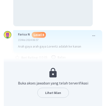
Farisa N
Level 8
15 Mei 2024 06:57
Arah gaya arah gaya Lorentz adalah ke kanan
·
0.0
(
0
)
Balas
Beri Rating
Buka akses jawaban yang telah terverifikasi
Lihat Iklan
Iklan