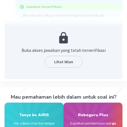
Jawaban terverifikasi
Jika sebuah cahaya senter mengenai permukaan
sebuah cermin, maka cahaya tersebut akan b.
dipantulkan. Cermin adalah permukaan yang dapat
memantulkan cahaya. Ketika cahaya mengenai cermin,
ia akan dipantulkan kembali secara teratur, menciptakan
bayangan yang tampak.
Buka akses jawaban yang telah terverifikasi
Jadi, jawabannya adalah b. dipantulkan.
Lihat Iklan
·
0.0
(
0
)
Balas
Beri Rating
Nanda R
Community
Level 89
07 Oktober 2023 23:00
Mau pemahaman lebih dalam untuk soal ini?
Jawaban terverifikasi
jawabannya adalah B.
Tanya ke AiRIS
Roboguru Plus
Iklan
pantulan cahaya senter ke cermin. Contoh, di suatu
Yuk, cobain chat dan belajar
Dapatkan pembahasan soal
ga