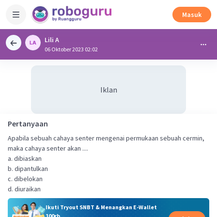
Masuk
Lili A
06 Oktober 2023 02:02
Iklan
Pertanyaan
Apabila sebuah cahaya senter mengenai permukaan sebuah cermin,
maka cahaya senter akan ....
a. dibiaskan
b. dipantulkan
c. dibelokan
d. diuraikan
Ikuti Tryout SNBT & Menangkan E-Wallet
100rb