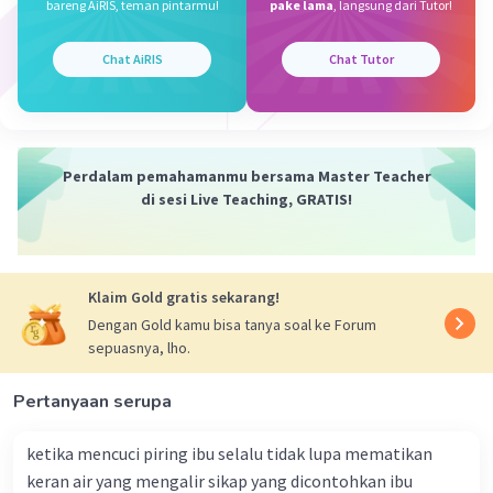
bareng AiRIS, teman pintarmu!
pake lama
, langsung dari Tutor!
ruangan gelap, senter dinyalakan dan diarahkan ke
cermin. Ternyata cahaya memantul ke arah yang
berlawanan. Artinya cahaya dapat dipantulkan.
Chat AiRIS
Chat Tutor
·
0.0
(
0
)
Balas
Beri Rating
Perdalam pemahamanmu bersama Master Teacher
di sesi Live Teaching, GRATIS!
Klaim Gold gratis sekarang!
Dengan Gold kamu bisa tanya soal ke Forum
sepuasnya, lho.
Pertanyaan serupa
ketika mencuci piring ibu selalu tidak lupa mematikan
keran air yang mengalir sikap yang dicontohkan ibu