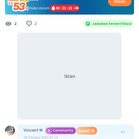
Klaim
Habis dalam
02
:
21
:
22
:
44
2
2
Jawaban terverifikasi
Iklan
Vincent M
Community
Level 73
06 Oktober 2023 07:14