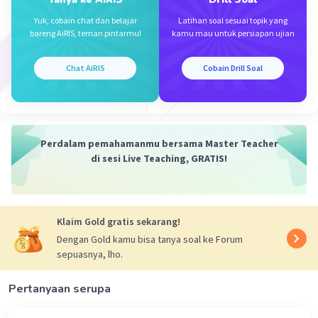
tetap bergerak di permukaan yang sama (memiliki
kekasaran yang sama)
Yuk, cobain chat dan belajar
Latihan soal sesuai topik yang
bareng AiRIS, teman pintarmu!
kamu mau untuk persiapan ujian
Jadi jawaban yang benar adalah C
Chat AiRIS
Cobain Drill Soal
·
0.0
(
0
)
Balas
Beri Rating
Perdalam pemahamanmu bersama Master Teacher
di sesi Live Teaching, GRATIS!
Iklan
Klaim Gold gratis sekarang!
Dengan Gold kamu bisa tanya soal ke Forum
sepuasnya, lho.
Pertanyaan serupa