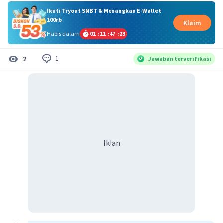
Ikuti Tryout SNBT & Menangkan E-Wallet
100rb
Klaim
Habis dalam
01
:
11
:
47
:
23
1
2
Jawaban terverifikasi
Iklan