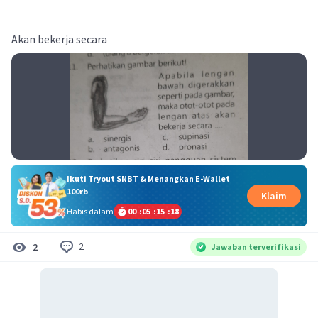
Akan bekerja secara
Ikuti Tryout SNBT & Menangkan E-Wallet
100rb
Klaim
Habis dalam
00
:
05
:
15
:
18
2
2
Jawaban terverifikasi