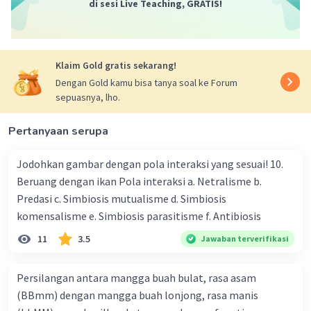
di sesi Live Teaching, GRATIS!
lengan bawah sehingga telapak tangan menghadap ke
atas atau ke arah depan. Proses ini memerlukan kerja
sama otot-otot yang telah disebutkan untuk mencapai
gerakan tersebut sehingga dapat bekerja secara
Klaim Gold gratis sekarang!
sinergis, bukan sebagai antagonis atau dalam gerakan
Dengan Gold kamu bisa tanya soal ke Forum
pronasi yang berlawanan.
sepuasnya, lho.
Jadi, apabila lengan seperti pada gambar maka otot-
Pertanyaan serupa
otot pada lengan atas akan bekerja secara sinergis.
Jodohkan gambar dengan pola interaksi yang sesuai! 10.
·
0.0
(
0
)
Balas
Beri Rating
Beruang dengan ikan Pola interaksi a. Netralisme b.
Predasi c. Simbiosis mutualisme d. Simbiosis
komensalisme e. Simbiosis parasitisme f. Antibiosis
11
3.5
Jawaban terverifikasi
Persilangan antara mangga buah bulat, rasa asam
(BBmm) dengan mangga buah lonjong, rasa manis