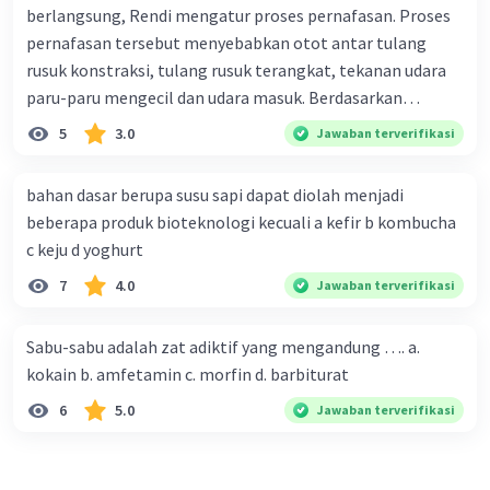
berlangsung, Rendi mengatur proses pernafasan. Proses
pernafasan tersebut menyebabkan otot antar tulang
rusuk konstraksi, tulang rusuk terangkat, tekanan udara
paru-paru mengecil dan udara masuk. Berdasarkan
informasi tersebut, dapat disimpulkan bahwa Rendi
5
3.0
Jawaban terverifikasi
sedang melakukan proses pernafasan....
bahan dasar berupa susu sapi dapat diolah menjadi
beberapa produk bioteknologi kecuali a kefir b kombucha
c keju d yoghurt
7
4.0
Jawaban terverifikasi
Sabu-sabu adalah zat adiktif yang mengandung …. a.
kokain b. amfetamin c. morfin d. barbiturat
6
5.0
Jawaban terverifikasi