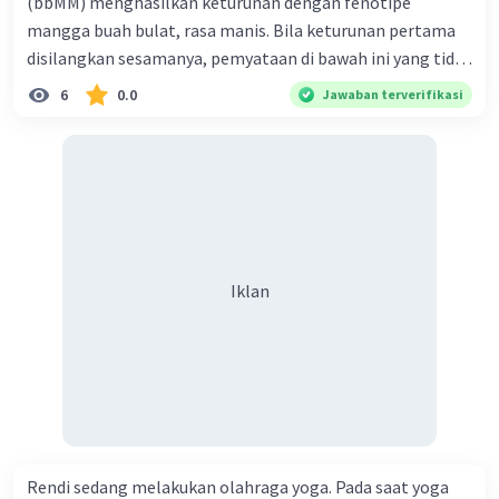
(bbMM) menghasilkan keturunan dengan fenotipe
mangga buah bulat, rasa manis. Bila keturunan pertama
disilangkan sesamanya, pemyataan di bawah ini yang tidak
benar mengenai keturunan yang dihasilkan dari
6
0.0
Jawaban terverifikasi
persilangan terse but adalah ... A. dihasilkan sembilan
mangga buah bulat, rasa mants B. dihasilkan tiga mangga
buah lonjong, rasa asam C. dihasi lkan tiga mangga buah
bulat, rasa manis D. dihasi lkan tiga mangga buah bulat,
rasa asam
Iklan
Rendi sedang melakukan olahraga yoga. Pada saat yoga