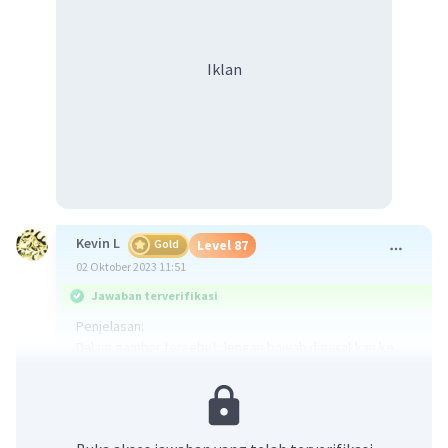
Iklan
Kevin L
Gold
Level 87
02 Oktober 2023 11:51
Jawaban terverifikasi
Penjelasan:
Dalam gambar tersebut, lengan bawah digerakkan ke
arah supinasi. Supinasi adalah gerakan lengan bawah
yang menghasilkan rotasi telapak tangan ke atas atau
ke luar. Ketika lengan bawah melakukan gerakan
supinasi, otot-otot pada lengan atas akan bekerja