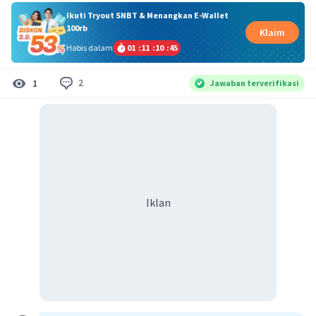
Ikuti Tryout SNBT & Menangkan E-Wallet
100rb
Klaim
Habis dalam
01
:
11
:
10
:
45
2
1
Jawaban terverifikasi
Iklan