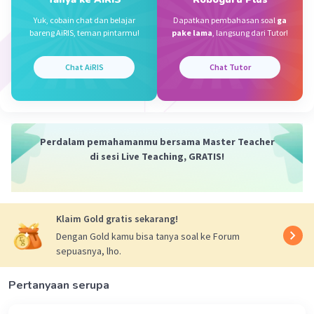
Iklan
·
0.0
(
0
)
Balas
Beri Rating
Yuk, cobain chat dan belajar
Dapatkan pembahasan soal
ga
bareng AiRIS, teman pintarmu!
pake lama
, langsung dari Tutor!
Chat AiRIS
Chat Tutor
Perdalam pemahamanmu bersama Master Teacher
di sesi Live Teaching, GRATIS!
Klaim Gold gratis sekarang!
Dengan Gold kamu bisa tanya soal ke Forum
sepuasnya, lho.
Pertanyaan serupa