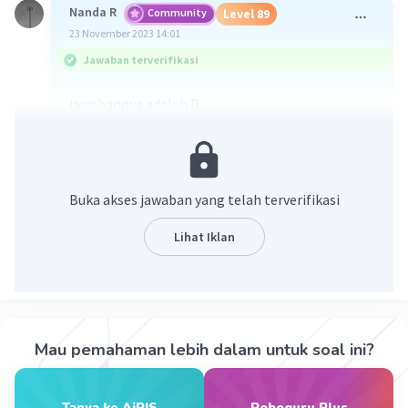
Nanda R
Community
Level 89
23 November 2023 14:01
Jawaban terverifikasi
jawabannya adalah D.
Kata bagaimana adalah salah satu contoh kata
tanya. Kata bagaimana digunakan untuk
menanyakan cara, akibat, perbuatan, dan
Buka akses jawaban yang telah terverifikasi
meminta pendapat seseorang.
Lihat Iklan
·
0.0
(
0
)
Balas
Beri Rating
Rayhan J
Level 17
23 November 2023 14:01
Mau pemahaman lebih dalam untuk soal ini?
A. Apa
Tanya ke AiRIS
Roboguru Plus