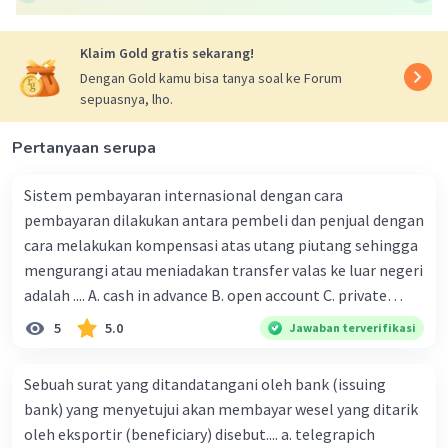
sejumlah uang tertentu setelah dokumen-
dokumen yang sesuai telah diserahkan. Dalam
konteks kasus ini, Aulia memilih letter of credit
Klaim Gold gratis sekarang!
sehingga ia dapat menerima pembayaran atas
Dengan Gold kamu bisa tanya soal ke Forum
ekspornya setelah dokumen-dokumen yang
sepuasnya, lho.
sesuai telah diserahkan kepada bank devisa,
tanpa perlu menunggu kabar dari importir di
Pertanyaan serupa
Belanda. Ini memberikan kepastian pembayaran
bagi Aulia setelah ia mengirimkan barangnya.
Sistem pembayaran internasional dengan cara
pembayaran dilakukan antara pembeli dan penjual dengan
cara melakukan kompensasi atas utang piutang sehingga
mengurangi atau meniadakan transfer valas ke luar negeri
adalah .... A. cash in advance B. open account C. private
·
0.0
(
0
)
Balas
Beri Rating
compensation D. letter of kredit E. bill of exchange
5
5.0
Jawaban terverifikasi
Sebuah surat yang ditandatangani oleh bank (issuing
bank) yang menyetujui akan membayar wesel yang ditarik
oleh eksportir (beneficiary) disebut.... a. telegrapich