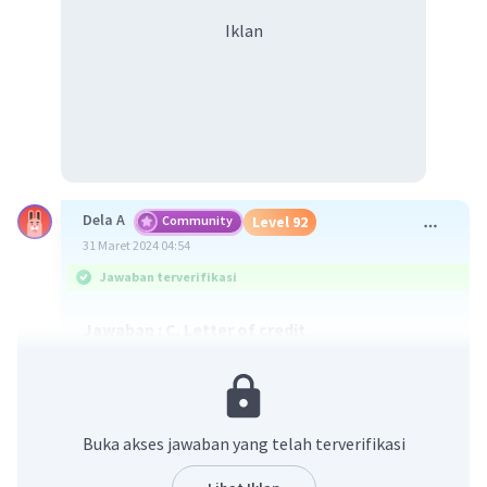
Iklan
Dela A
Community
Level 92
31 Maret 2024 04:54
Jawaban terverifikasi
Jawaban : C. Letter of credit
Pembahasan :
Letter of Credit (L/C) merupakan salah satu cara
pembayaran internasional yang
Buka akses jawaban yang telah terverifikasi
berupa surat jaminan yang dikeluarkan oleh bank
yang ditunjuk oleh importir, di