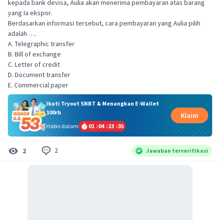
kepada bank devisa, Aulia akan menerima pembayaran atas barang
yang Ia ekspor.
Berdasarkan informasi tersebut, cara pembayaran yang Aulia pilih
adalah ….
A. Telegraphic transfer
B. Bill of exchange
C. Letter of credit
D. Document transfer
E. Commercial paper
Ikuti Tryout SNBT & Menangkan E-Wallet
100rb
Klaim
Habis dalam
01
:
04
:
23
:
34
2
2
Jawaban terverifikasi