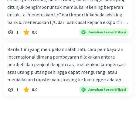
ditunjuk pengimpor untuk membuka rekening berperan
untuk... a. meneruskan L/C dari importir kepada advising
bank b. meneruskan L/C dari bank asal kepada eksportir c.
menerima pembayaran kembali dari bank asal d.
1
0.0
Jawaban terverifikasi
melakukan pembayaran kepada eksportir e. menyerahkan
dokumen kepada importir
Berikut ini yang merupakan salah satu cara pembayaran
internasional dimana pembayaran dilakukan antara
pembeli dan penjual dengan cara melakukan kompensasi
atas utang piutang sehingga dapat mengurangi atau
meniadakan transfer valuta asing ke luar negeri adalah ….
A. Bill of exchange B. Letter of credit C. Cash in advance D.
1
0.0
Jawaban terverifikasi
Open account E. Private compensation