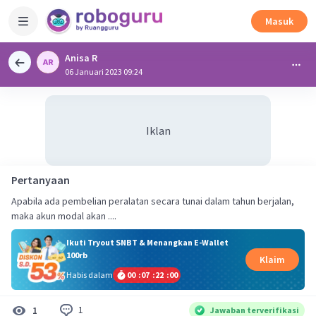
Masuk
Anisa R
06 Januari 2023 09:24
Iklan
Pertanyaan
Apabila ada pembelian peralatan secara tunai dalam tahun berjalan,
maka akun modal akan ....
Ikuti Tryout SNBT & Menangkan E-Wallet
100rb
Klaim
Habis dalam
00
:
07
:
21
:
59
1
1
Jawaban terverifikasi