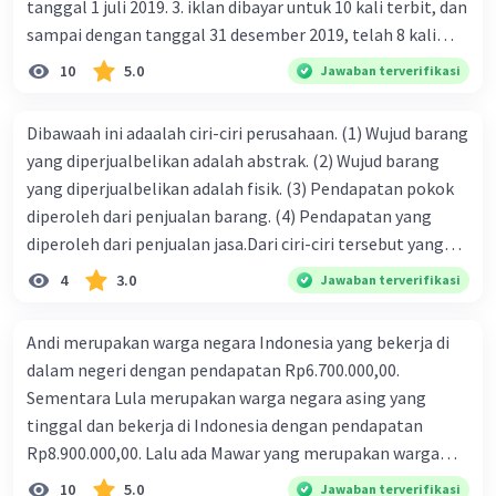
tanggal 1 juli 2019. 3. iklan dibayar untuk 10 kali terbit, dan
sampai dengan tanggal 31 desember 2019, telah 8 kali
terbit. 4. gaji terutang untuk periode berjalan sebesar
10
5.0
Jawaban terverifikasi
Rp800.000,00 dari data di atas, pencatatan jurnal pembalik
yang benar adalah ....
Dibawaah ini adaalah ciri-ciri perusahaan. (1) Wujud barang
yang diperjualbelikan adalah abstrak. (2) Wujud barang
yang diperjualbelikan adalah fisik. (3) Pendapatan pokok
diperoleh dari penjualan barang. (4) Pendapatan yang
diperoleh dari penjualan jasa.Dari ciri-ciri tersebut yang
merupakan ciri dari perusahaan dagang ditunjukan pada
4
3.0
Jawaban terverifikasi
nomor…. a. 1 dan 3 b. 3 dan 4 c. 2 dan 3 d. 1 dan 2 e. 2 dan 4
Andi merupakan warga negara Indonesia yang bekerja di
dalam negeri dengan pendapatan Rp6.700.000,00.
Sementara Lula merupakan warga negara asing yang
tinggal dan bekerja di Indonesia dengan pendapatan
Rp8.900.000,00. Lalu ada Mawar yang merupakan warga
negara Indonesia yang tinggal dan bekerja di luar negeri
10
5.0
Jawaban terverifikasi