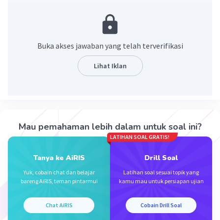
tetap
Penjelasan:
Jika pada satu tahun berjalan terjadi pembelian
Buka akses jawaban yang telah terverifikasi
peralatan secara tunai, maka akan berpengaruh
pada persamaan dasar akuntansi yaitu
Lihat Iklan
Kas berkurang (-) sebesar XX
Perlatan bertambah (+) sebesar XX
Jadi akun modal tidak akan terpengaruh atau
tetap
Mau pemahaman lebih dalam untuk soal ini?
LATIHAN SOAL GRATIS!
Sehingga jawaban yang tepat adalah tetap
Tanya ke AiRIS
Drill Soal
·
0.0
(
0
)
Balas
Beri Rating
Yuk, cobain chat dan belajar
Latihan soal sesuai topik yang
bareng AiRIS, teman pintarmu!
kamu mau untuk persiapan ujian
Chat AiRIS
Cobain Drill Soal