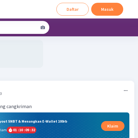
Daftar
Masuk
13
dng cangkriman
ryout SNBT & Menangkan E-Wallet 100rb
Klaim
alam
01
:
10
:
09
:
32