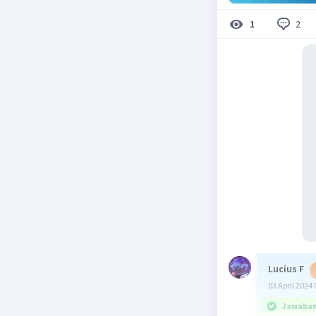
2
1
Lucius F
03 April 2024 
Jawaban 