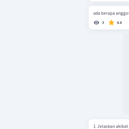
ada berapa anggot
3
4.6
1. Jelaskan akibat keber