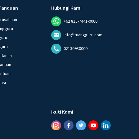
Panduan
Hubungi Kami
erusahaan
+62 815-7441-0000
angguru
info@ruangguru.com
guru
guru
02130930000
ntanan
gaduan
entuan
vasi
Ikuti Kami