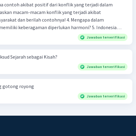
 contoh akibat positif dari konflik yang terjadi dalam
 dan berilah contohnya! 4. Mengapa dalam
liki keberagaman diperlukan harmoni? 5. Indonesia
yang kaya akan keberagaman baik dilihat dari agama, suku,
Jawaban terverifikasi
budaya. Berdasarkan pernyataan tersebut, apa yang dapat
tuk menjaga keberagaman supaya terhindar dari konflik?
sud Sejarah sebagai Kisah?
Jawaban terverifikasi
ng gotong royong
Jawaban terverifikasi