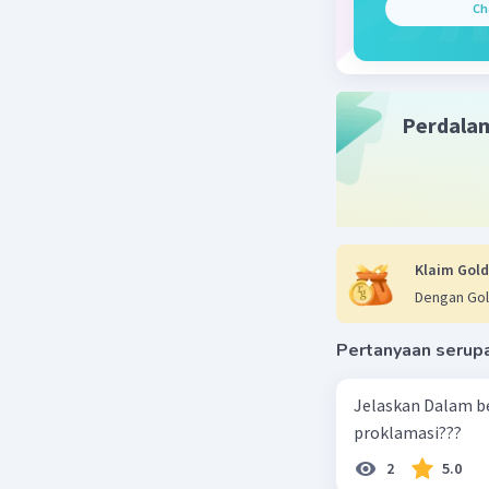
Ch
Perdala
Klaim Gold
Dengan Gol
Pertanyaan serup
Jelaskan Dalam b
proklamasi???
2
5.0