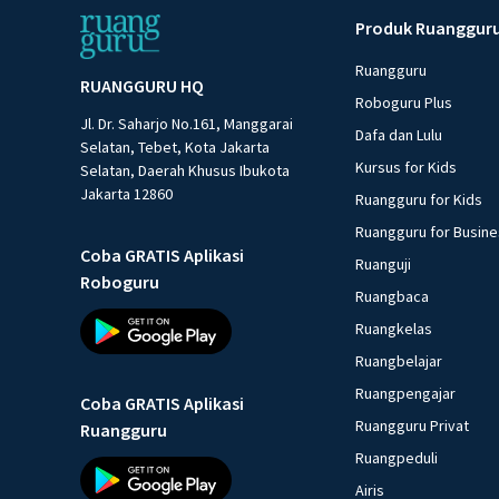
Produk Ruanggur
Ruangguru
RUANGGURU HQ
Roboguru Plus
Jl. Dr. Saharjo No.161, Manggarai
Dafa dan Lulu
Selatan, Tebet, Kota Jakarta
Kursus for Kids
Selatan, Daerah Khusus Ibukota
Jakarta 12860
Ruangguru for Kids
Ruangguru for Busin
Coba GRATIS Aplikasi
Ruanguji
Roboguru
Ruangbaca
Ruangkelas
Ruangbelajar
Ruangpengajar
Coba GRATIS Aplikasi
Ruangguru Privat
Ruangguru
Ruangpeduli
Airis