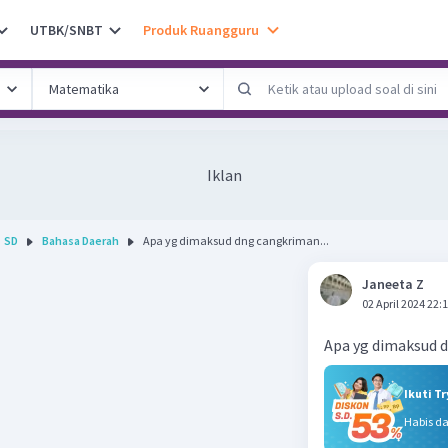
UTBK/SNBT
Produk Ruangguru
Iklan
SD
Bahasa Daerah
Apa yg dimaksud dng cangkriman...
Janeeta Z
02 April 2024 22:
Apa yg dimaksud 
Ikuti T
Habis d