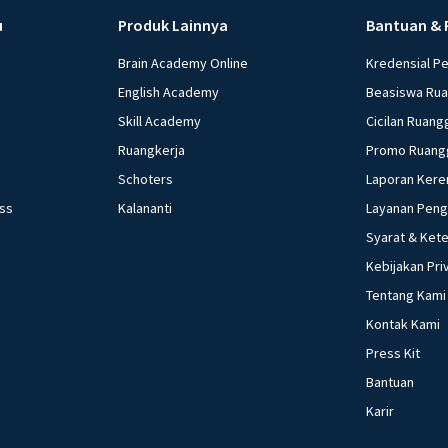
u
Produk Lainnya
Bantuan & 
Brain Academy Online
Kredensial P
English Academy
Beasiswa Ru
Skill Academy
Cicilan Ruang
Ruangkerja
Promo Ruang
Schoters
Laporan Kere
ess
Kalananti
Layanan Pen
Syarat & Ket
Kebijakan Pri
Tentang Kami
Kontak Kami
Press Kit
Bantuan
Karir