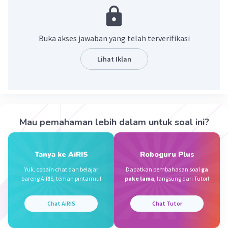
hewan
. Sementara pengertian flora secara
umum adalah segala jenis tumbuhan serta
tanaman yang ada di muka bumi dan Fauna
Buka akses jawaban yang telah terverifikasi
adalah segala jenis hewan yang hidup di muka
bumi.
Lihat Iklan
·
5.0
(
1
)
Balas
Beri Rating
Aghniya S
Level 88
Mau pemahaman lebih dalam untuk soal ini?
22 November 2023 07:59
Jawaban terverifikasi
Tanya ke AiRIS
Roboguru Plus
Flora adalah tumbuhan, fauna asalah hewan.
Iklan
Yuk, cobain chat dan belajar
Dapatkan pembahasan soal
ga
Perbedaannya, flora tidak memiliki nyawa, fauna
bareng AiRIS, teman pintarmu!
pake lama
, langsung dari Tutor!
memiliki nyawa
Chat AiRIS
Chat Tutor
·
0.0
(
0
)
Balas
Beri Rating