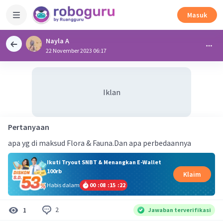
Masuk
Nayla A
22 November 2023 06:17
Iklan
Pertanyaan
apa yg di maksud Flora & Fauna.Dan apa perbedaannya
Ikuti Tryout SNBT & Menangkan E-Wallet
100rb
Klaim
Habis dalam
00
:
08
:
15
:
21
2
1
Jawaban terverifikasi