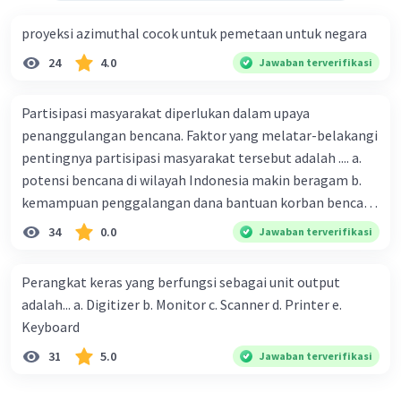
proyeksi azimuthal cocok untuk pemetaan untuk negara
24
4.0
Jawaban terverifikasi
Partisipasi masyarakat diperlukan dalam upaya
penanggulangan bencana. Faktor yang melatar-belakangi
pentingnya partisipasi masyarakat tersebut adalah .... a.
potensi bencana di wilayah Indonesia makin beragam b.
kemampuan penggalangan dana bantuan korban bencana
makin tinggi c. pemahaman pendidikan kebencanaan
34
0.0
Jawaban terverifikasi
kepada masyarakat masih rendah d. masyarakat
merupakan pihak yang langsung berhadapan dengan
Perangkat keras yang berfungsi sebagai unit output
bencana e. kepercayaan pemerintah bahwa masyarakat
adalah... a. Digitizer b. Monitor c. Scanner d. Printer e.
mampu mengatasi bencana
Keyboard
31
5.0
Jawaban terverifikasi