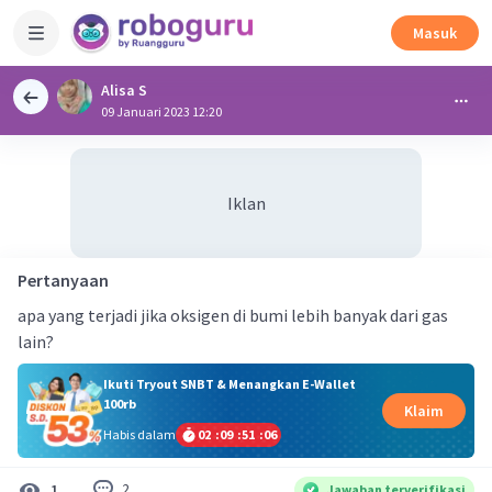
Masuk
Alisa S
09 Januari 2023 12:20
Iklan
Pertanyaan
apa yang terjadi jika oksigen di bumi lebih banyak dari gas
lain?
Ikuti Tryout SNBT & Menangkan E-Wallet
100rb
Klaim
Habis dalam
02
:
09
:
51
:
05
2
1
Jawaban terverifikasi