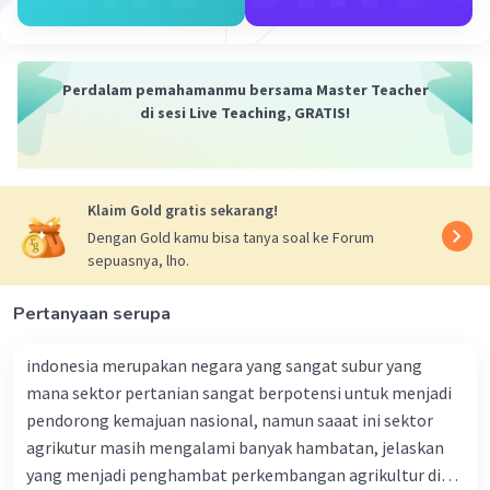
lebih sering terjadi daripada kematian akibat
penyakit.
3. *dampak pada tumbuhan
Pada proses fotosintesis akan melambat karena
Perdalam pemahamanmu bersama Master Teacher
konsentrasi karbondioksida lebih rendah di
di sesi Live Teaching, GRATIS!
atmosfer.
·
5.0
(
1
)
Balas
Beri Rating
Klaim Gold gratis sekarang!
Dengan Gold kamu bisa tanya soal ke Forum
Titian D
Level 5
sepuasnya, lho.
10 Januari 2023 12:05
Pertanyaan serupa
Jawaban terverifikasi
Konsentrasi oksigen yang lebih tinggi
indonesia merupakan negara yang sangat subur yang
akan menyebabkan atmosfer lebih tebal, yang akan
Iklan
menyebarkan lebih banyak sinar matahari, membuat
mana sektor pertanian sangat berpotensi untuk menjadi
langit terlihat lebih biru dan menurunkan suhu udara.
pendorong kemajuan nasional, namun saaat ini sektor
agrikutur masih mengalami banyak hambatan, jelaskan
·
0.0
(
0
)
Balas
Beri Rating
yang menjadi penghambat perkembangan agrikultur di