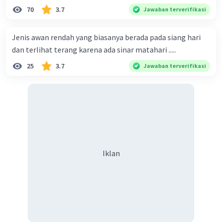
indonesia
70
3.7
Jawaban terverifikasi
Jenis awan rendah yang biasanya berada pada siang hari
dan terlihat terang karena ada sinar matahari .....
25
3.7
Jawaban terverifikasi
Iklan