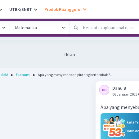
UTBK/SNBT
Produk Ruangguru
Iklan
SMA
Ekonomi
Apa yang menyebabkan piutang bertambah?...
Danu B
06 Januari 2023 
Apa yang menyeb
Ikuti T
Habis d