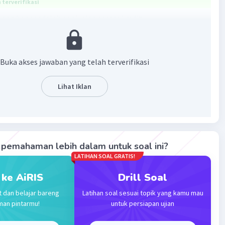
terverifikasi
ang benar adalah penjualan secara kredit.
terdiri dari aktiva, utang, dan modal. Aktiva terdiri dari aktiva
tiva tetap, dan aktiva tetap tidak berwujud. Aktiva lancar
Buka akses jawaban yang telah terverifikasi
 aktiva yang mudah dijadikan uang tunai dan hanya dapat
 dalam jangka waktu satu tahun. Salah satu contoh aktiva
Lihat Iklan
alah piutang. Piutang bertambah karena adanya transaksi
 secara kredit. Sedangkan piutang akan berkurang apabila
aksi pembayaran piutang.
tang bertambah karena adanya penjualan secara kredit.
pemahaman lebih dalam untuk soal ini?
LATIHAN SOAL GRATIS!
·
0.0
(
0
)
Balas
ating
 ke AiRIS
Drill Soal
t dan belajar bareng
Latihan soal sesuai topik yang kamu mau
man pintarmu!
untuk persiapan ujian