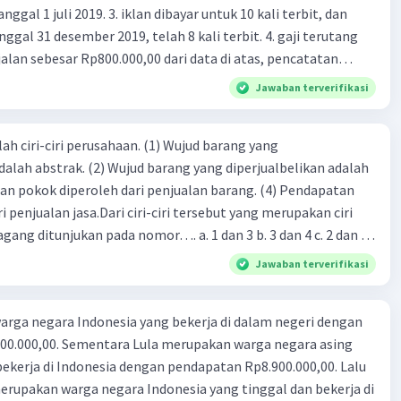
 iklan dibayar untuk 10 kali terbit, dan
gal 31 desember 2019, telah 8 kali terbit. 4. gaji terutang
alan sebesar Rp800.000,00 dari data di atas, pencatatan
ng benar adalah ....
Jawaban terverifikasi
ah ciri-ciri perusahaan. (1) Wujud barang yang
dalah abstrak. (2) Wujud barang yang diperjualbelikan adalah
atan pokok diperoleh dari penjualan barang. (4) Pendapatan
i penjualan jasa.Dari ciri-ciri tersebut yang merupakan ciri
gang ditunjukan pada nomor…. a. 1 dan 3 b. 3 dan 4 c. 2 dan 3
4
Jawaban terverifikasi
rga negara Indonesia yang bekerja di dalam negeri dengan
n Rp8.900.000,00. Lalu
ndonesia yang tinggal dan bekerja di