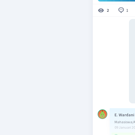
1
2
E. Wardani
Mahasiswa/Al
09 Januari 2