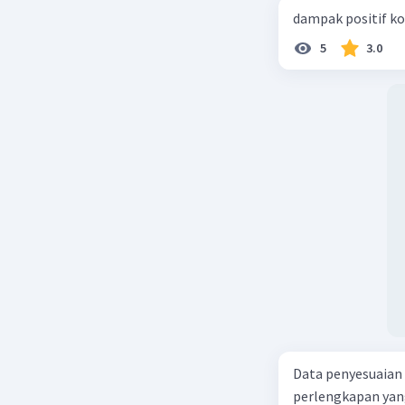
dampak positif ko
5
3.0
Data penyesuaian p
perlengkapan yang tersisa Rp500.0