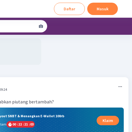
Daftar
Masuk
09:24
abkan piutang bertambah?
ryout SNBT & Menangkan E-Wallet 100rb
Klaim
alam
00
:
22
:
21
:
02