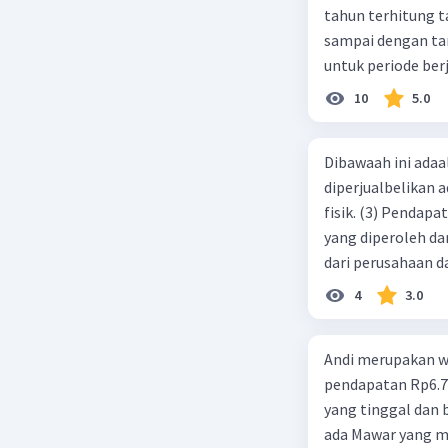
tahun terhitung tanggal 1 juli 2019. 3.
sampai dengan tang
untuk periode berj
jurnal pembalik ya
10
5.0
Dibawaah ini adaal
diperjualbelikan a
fisik. (3) Pendap
yang diperoleh dar
dari perusahaan da
d. 1 dan 2 e. 2 dan 
4
3.0
Andi merupakan wa
pendapatan Rp6.700.000,00. Sementara Lula merupakan warga negara asing
yang tinggal dan bekerja di Indonesia dengan pendapata
ada Mawar yang merupakan warga negara I