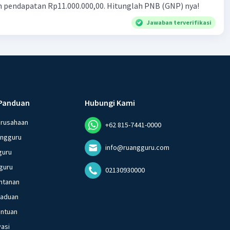
n pendapatan Rp11.000.000,00. Hitunglah PNB (GNP) nya!
Jawaban terverifikasi
Panduan
Hubungi Kami
erusahaan
+62 815-7441-0000
angguru
info@ruangguru.com
guru
guru
02130930000
ntanan
gaduan
entuan
vasi