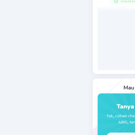
Jawaban 
Jawaban y
Akun riil 
lancar, ak
merupakan
digunakan
lancar ad
penjualan
ada trans
Jadi, piu
Mau 
Beri R
Tanya
Yuk, cobain cha
AiRIS, te