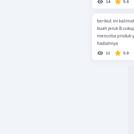
14
5.0
berikut ini kalimat iklan ya
buah jeruk B.cuku
mencoba produk y
hadiahnya
11
5.0