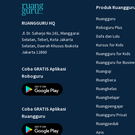
Produk Ruanggur
Ruangguru
RUANGGURU HQ
Roboguru Plus
Jl. Dr. Saharjo No.161, Manggarai
Dafa dan Lulu
Selatan, Tebet, Kota Jakarta
Kursus for Kids
Selatan, Daerah Khusus Ibukota
Jakarta 12860
Ruangguru for Kids
Ruangguru for Busin
Coba GRATIS Aplikasi
Ruanguji
Roboguru
Ruangbaca
Ruangkelas
Ruangbelajar
Ruangpengajar
Coba GRATIS Aplikasi
Ruangguru Privat
Ruangguru
Ruangpeduli
Airis