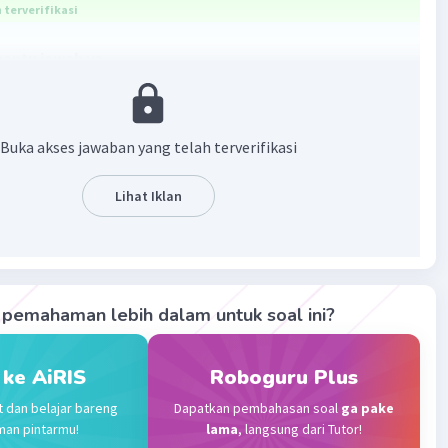
terverifikasi
bantu jawab ya...
bannya adalah : Karena terlahir dari keluarga yang
ampu dan di tengah himpitan ekonomi keluarga.
awaban nya bisa membantu ya... ☺️
Buka akses jawaban yang telah terverifikasi
·
5.0
(
1
)
Balas
ating
Lihat Iklan
Level 1
2023 10:31
terverifikasi
pemahaman lebih dalam untuk soal ini?
rlahir dari keluarga tidak mampu
Iklan
 ke AiRIS
Roboguru Plus
·
0.0
(
0
)
Balas
ating
t dan belajar bareng
Dapatkan pembahasan soal
ga pake
man pintarmu!
lama
, langsung dari Tutor!