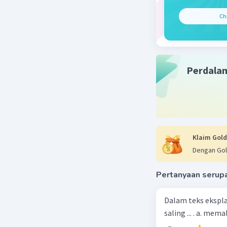
Ch
Perdala
Klaim Gold
Dengan Gol
Pertanyaan serup
Dalam teks ekspla
saling ... . a. m