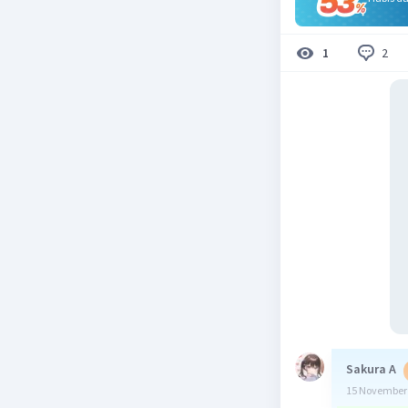
2
1
Sakura A
15 November 