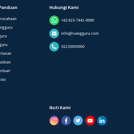
Panduan
Hubungi Kami
erusahaan
+62 815-7441-0000
angguru
info@ruangguru.com
guru
guru
02130930000
ntanan
gaduan
entuan
vasi
Ikuti Kami