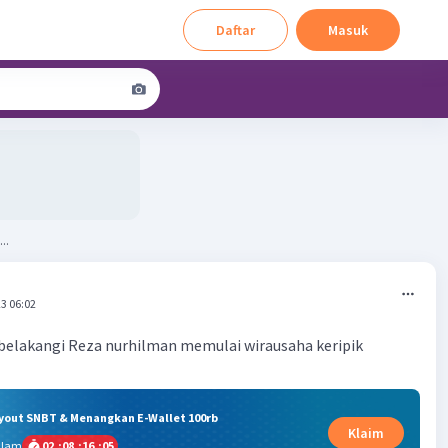
Daftar
Masuk
..
3 06:02
belakangi Reza nurhilman memulai wirausaha keripik
ryout SNBT & Menangkan E-Wallet 100rb
Klaim
alam
02
:
08
:
16
:
05