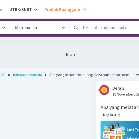
UTBK/SNBT
Produk Ruangguru
Iklan
SD
Bahasa Indonesia
Apa yang melatarbelakangi Reza nurhilman memulai w.
Dera E
15 November 202
Apa yang melatar
singkong
Ikuti T
Habis d