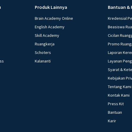
u
Produk Lainnya
Bantuan & 
Brain Academy Online
Kredensial P
English Academy
Beasiswa Ru
Skill Academy
Cicilan Ruang
Ruangkerja
Promo Ruang
Schoters
Laporan Kere
ess
Kalananti
Layanan Pen
Syarat & Ket
Kebijakan Pri
Tentang Kami
Kontak Kami
Press Kit
Bantuan
Karir