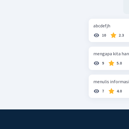
abcdefjh
10
2.3
mengapa kita har
9
5.0
menulis informasi 
7
4.0