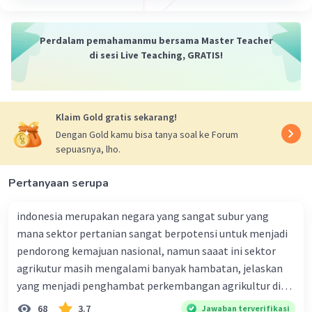
Seorang pelaut menggunakan kompas
untuk menentukan azimuth ke pelabuhan
Perdalam pemahamanmu bersama Master Teacher
tujuan.
di sesi Live Teaching, GRATIS!
Seorang astronom menggunakan azimuth
untuk menentukan posisi bintang di langit.
Seorang surveyor menggunakan azimuth
untuk menentukan koordinat geografis
Klaim Gold gratis sekarang!
suatu titik.
Dengan Gold kamu bisa tanya soal ke Forum
sepuasnya, lho.
Azimuth adalah alat yang penting dalam
berbagai bidang. Azimuth dapat digunakan untuk
Pertanyaan serupa
menentukan arah, posisi, dan koordinat.
indonesia merupakan negara yang sangat subur yang
·
5.0
(
1
)
Balas
Beri Rating
mana sektor pertanian sangat berpotensi untuk menjadi
pendorong kemajuan nasional, namun saaat ini sektor
agrikutur masih mengalami banyak hambatan, jelaskan
Nanda R
Community
Level 89
yang menjadi penghambat perkembangan agrikultur di
16 November 2023 14:50
indonesia
68
3.7
Jawaban terverifikasi
Jawaban terverifikasi