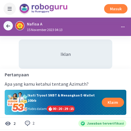
Masuk
Nafisa A
15 November 2023 04:13
Iklan
Pertanyaan
Apa yang kamu ketahui tentang Azimuth?
Ikuti Tryout SNBT & Menangkan E-Wallet
100rb
Klaim
Habis dalam
00
:
20
:
29
:
14
2
2
Jawaban terverifikasi