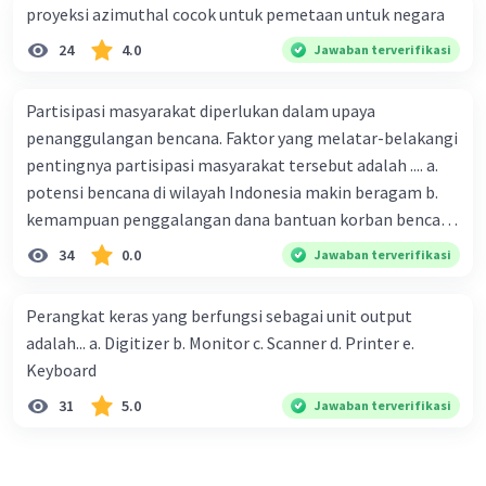
proyeksi azimuthal cocok untuk pemetaan untuk negara
24
4.0
Jawaban terverifikasi
Partisipasi masyarakat diperlukan dalam upaya
penanggulangan bencana. Faktor yang melatar-belakangi
pentingnya partisipasi masyarakat tersebut adalah .... a.
potensi bencana di wilayah Indonesia makin beragam b.
kemampuan penggalangan dana bantuan korban bencana
makin tinggi c. pemahaman pendidikan kebencanaan
34
0.0
Jawaban terverifikasi
kepada masyarakat masih rendah d. masyarakat
merupakan pihak yang langsung berhadapan dengan
Perangkat keras yang berfungsi sebagai unit output
bencana e. kepercayaan pemerintah bahwa masyarakat
adalah... a. Digitizer b. Monitor c. Scanner d. Printer e.
mampu mengatasi bencana
Keyboard
31
5.0
Jawaban terverifikasi