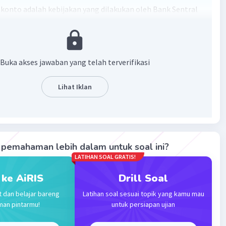
iskonto adalah kebijakan yang dilakukan oleh Bank Sentral
nambah dan mengurangi jumlah uang yang beredar dengan
ikkan atau menurunkan suku bunga bank.
·
0.0
(
0
)
Balas
ating
Buka akses jawaban yang telah terverifikasi
Lihat Iklan
Iklan
pemahaman lebih dalam untuk soal ini?
LATIHAN SOAL GRATIS!
 ke AiRIS
Drill Soal
t dan belajar bareng
Latihan soal sesuai topik yang kamu mau
man pintarmu!
untuk persiapan ujian