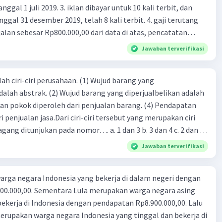
 iklan dibayar untuk 10 kali terbit, dan
gal 31 desember 2019, telah 8 kali terbit. 4. gaji terutang
alan sebesar Rp800.000,00 dari data di atas, pencatatan
ng benar adalah ....
Jawaban terverifikasi
ah ciri-ciri perusahaan. (1) Wujud barang yang
dalah abstrak. (2) Wujud barang yang diperjualbelikan adalah
atan pokok diperoleh dari penjualan barang. (4) Pendapatan
i penjualan jasa.Dari ciri-ciri tersebut yang merupakan ciri
gang ditunjukan pada nomor…. a. 1 dan 3 b. 3 dan 4 c. 2 dan 3
4
Jawaban terverifikasi
rga negara Indonesia yang bekerja di dalam negeri dengan
n Rp8.900.000,00. Lalu
ndonesia yang tinggal dan bekerja di