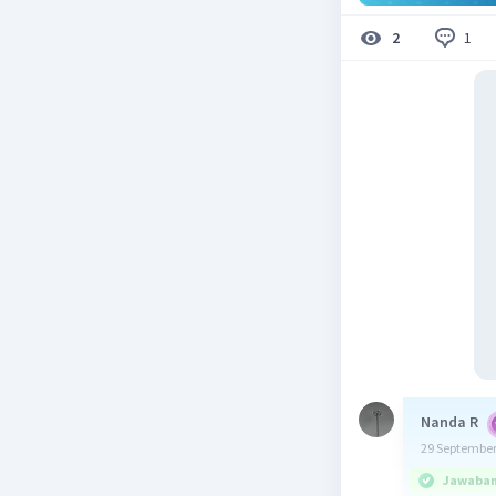
1
2
Nanda R
29 September
Jawaban 