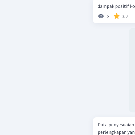
dampak positif ko
5
3.0
Data penyesuaian p
perlengkapan yang tersisa Rp500.0