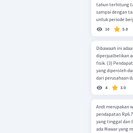
tahun terhitung tanggal 1 juli 2019. 3.
sampai dengan tang
untuk periode berj
jurnal pembalik ya
10
5.0
Dibawaah ini adaal
diperjualbelikan a
fisik. (3) Pendap
yang diperoleh dar
dari perusahaan da
d. 1 dan 2 e. 2 dan 
4
3.0
Andi merupakan wa
pendapatan Rp6.700.000,00. Sementara Lula merupakan warga negara asing
yang tinggal dan bekerja di Indonesia dengan pendapata
ada Mawar yang merupakan warga negara I