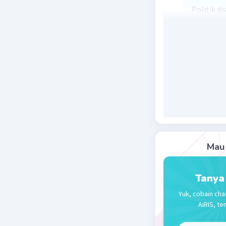
Politik d
untuk me
cara mena
Beri R
Mau 
Tanya
Yuk, cobain cha
AiRIS, te