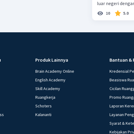
luar negeri denga
10
5.0
u
Produk Lainnya
Bantuan & 
Brain Academy Online
Kredensial P
English Academy
Beasiswa Ru
Skill Academy
Cicilan Ruang
Ruangkerja
Promo Ruang
Schoters
Laporan Kere
ess
Kalananti
Layanan Pen
Syarat & Ket
Kebijakan Pri