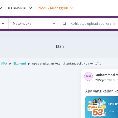
UTBK/SNBT
Produk Ruangguru
Iklan
SMA
Ekonomi
Apa yang kalian ketahui tentang politik diskonto?...
Muhammad 
28 September 20
Apa yang kalian k
Ikuti T
Habis d