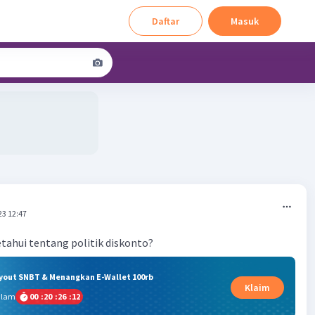
Daftar
Masuk
M
23 12:47
etahui tentang politik diskonto?
ryout SNBT & Menangkan E-Wallet 100rb
Klaim
alam
00
:
20
:
26
:
11