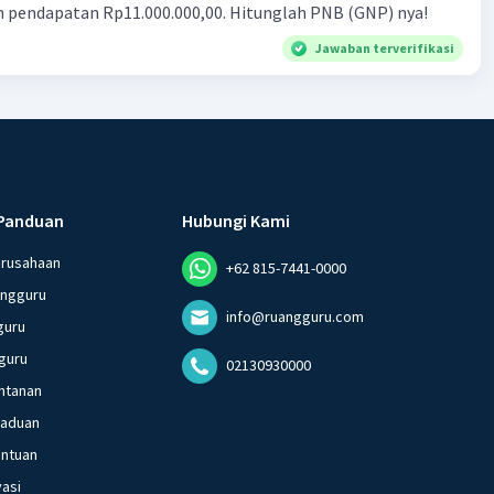
n pendapatan Rp11.000.000,00. Hitunglah PNB (GNP) nya!
Jawaban terverifikasi
Panduan
Hubungi Kami
erusahaan
+62 815-7441-0000
angguru
info@ruangguru.com
guru
guru
02130930000
ntanan
gaduan
entuan
vasi