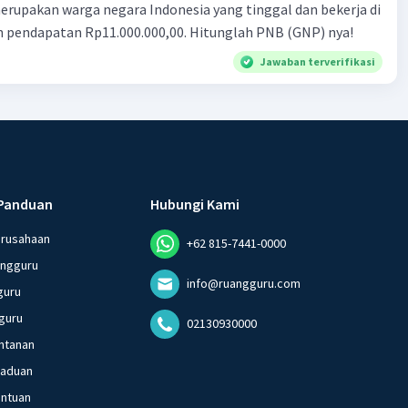
ndonesia yang tinggal dan bekerja di
n pendapatan Rp11.000.000,00. Hitunglah PNB (GNP) nya!
Jawaban terverifikasi
Panduan
Hubungi Kami
erusahaan
+62 815-7441-0000
angguru
info@ruangguru.com
guru
guru
02130930000
ntanan
gaduan
entuan