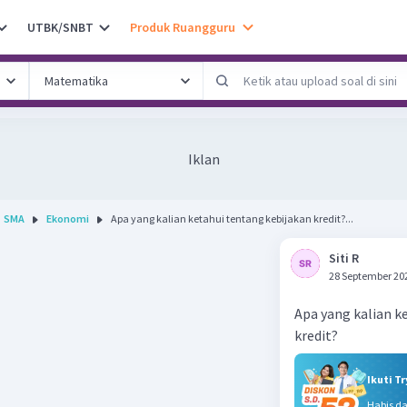
UTBK/SNBT
Produk Ruangguru
Iklan
SMA
Ekonomi
Apa yang kalian ketahui tentang kebijakan kredit?...
Siti R
28 September 20
Apa yang kalian k
kredit?
Ikuti T
Habis d