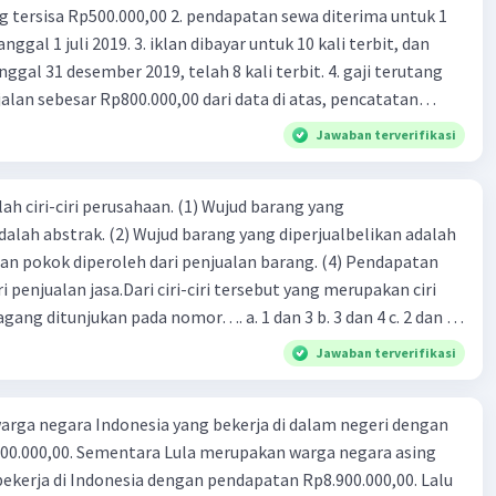
00,00 2. pendapatan sewa diterima untuk 1
Level 1
 iklan dibayar untuk 10 kali terbit, dan
 01:55
gal 31 desember 2019, telah 8 kali terbit. 4. gaji terutang
r
alan sebesar Rp800.000,00 dari data di atas, pencatatan
ng benar adalah ....
Jawaban terverifikasi
·
0.0
(
0
)
Balas
ating
ah ciri-ciri perusahaan. (1) Wujud barang yang
Level 1
dalah abstrak. (2) Wujud barang yang diperjualbelikan adalah
 01:55
atan pokok diperoleh dari penjualan barang. (4) Pendapatan
bih fokus
i penjualan jasa.Dari ciri-ciri tersebut yang merupakan ciri
gang ditunjukan pada nomor…. a. 1 dan 3 b. 3 dan 4 c. 2 dan 3
·
0.0
(
0
)
Balas
ating
4
Jawaban terverifikasi
rga negara Indonesia yang bekerja di dalam negeri dengan
n Rp8.900.000,00. Lalu