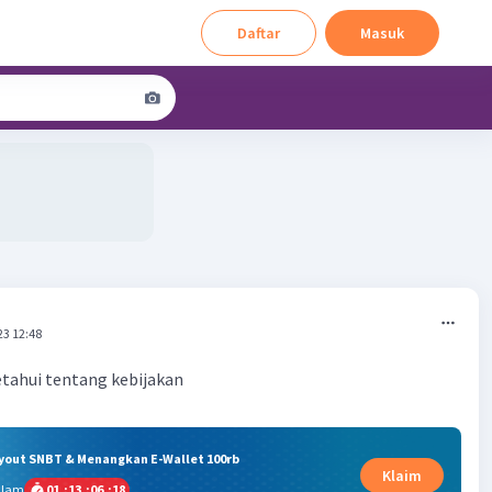
Daftar
Masuk
23 12:48
etahui tentang kebijakan
ryout SNBT & Menangkan E-Wallet 100rb
Klaim
alam
01
:
13
:
06
:
18