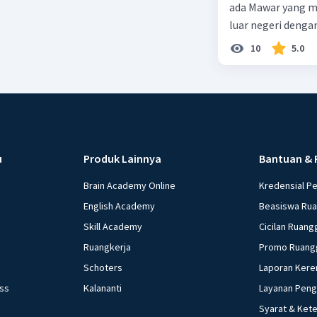
ada Mawar yang merupakan warga negara I
luar negeri denga
10
5.0
u
Produk Lainnya
Bantuan & 
Brain Academy Online
Kredensial P
English Academy
Beasiswa Ru
Skill Academy
Cicilan Ruang
Ruangkerja
Promo Ruang
Schoters
Laporan Kere
ess
Kalananti
Layanan Pen
Syarat & Ket