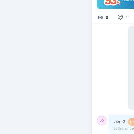
4
8
Joel O
Le
28 September