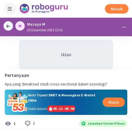
Masuk
Mazaya M
26 Desember 2023 12:51
Iklan
Pertanyaan
Apa yang dimaksud studi cross-sectional dalam sosiologi?
Ikuti Tryout SNBT & Menangkan E-Wallet
100rb
Klaim
Habis dalam
00
:
12
:
49
:
06
2
1
Jawaban terverifikasi