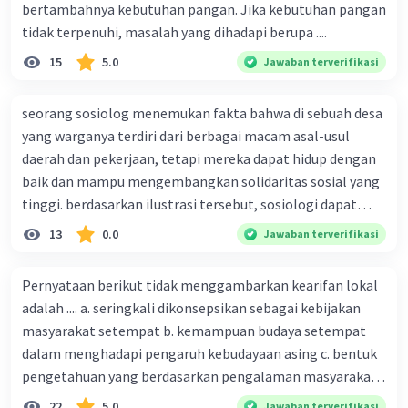
bertambahnya kebutuhan pangan. Jika kebutuhan pangan
tidak terpenuhi, masalah yang dihadapi berupa ....
15
5.0
Jawaban terverifikasi
seorang sosiolog menemukan fakta bahwa di sebuah desa
yang warganya terdiri dari berbagai macam asal-usul
daerah dan pekerjaan, tetapi mereka dapat hidup dengan
baik dan mampu mengembangkan solidaritas sosial yang
tinggi. berdasarkan ilustrasi tersebut, sosiologi dapat
berfungsi sebagai ilmu yang ....
13
0.0
Jawaban terverifikasi
Pernyataan berikut tidak menggambarkan kearifan lokal
adalah .... a. seringkali dikonsepsikan sebagai kebijakan
masyarakat setempat b. kemampuan budaya setempat
dalam menghadapi pengaruh kebudayaan asing c. bentuk
pengetahuan yang berdasarkan pengalaman masyarakat
turun temurun antargenerasi d. Kebijakan manusia yang
22
5.0
Jawaban terverifikasi