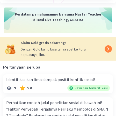
kesehatan yang diberikan pemerintah selama 1
tahun dengan penyebaran lokasi di kota-kota
Perdalam pemahamanmu bersama Master Teacher
besar, seperti Jakarta, Surabaya, Medan, dan
di sesi Live Teaching, GRATIS!
Makassar
·
0.0
(
0
)
Balas
Beri Rating
Klaim Gold gratis sekarang!
Dengan Gold kamu bisa tanya soal ke Forum
sepuasnya, lho.
Pertanyaan serupa
Identifikasikan lima dampak positif konflik sosial!
9
5.0
Jawaban terverifikasi
Perhatikan contoh judul penelitian sosial di bawah ini!
”Faktor Penyebab Terjadinya Perilaku Membolos di SMA N
2 Tegalrejo” Berdasarkan contoh judul penelitian di atas