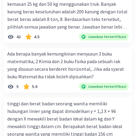
kemasan 25 kg dan 50 kg menggunakan truk. Banyak
karung beras keseluruhan adalah 200 karung dengan total
berat beras adalah 8 ton, 8. Berdasarkan teks tersebut,
pilihlah semua jawaban yang benar. Jawaban benar lebih
dari satu. Banyak karung beras kemasan 25 kg adalah 50
42
4.5
Jawaban terverifikasi
buah. Banyak karung beras kemasan 50 kg adalah 150
buah. Total berat beras dalam kemasan 25 kg adalah 2
Ada berapa banyak kemungkinan menyusun 3 buku
ton. Perbandingan berat beras kemasan 25 kg dan 50 kg
matematika, 2 Kimia dan 2 buku fisika pada sebuah rak
dalam truk adalah 1: 3. 9. Berdasarkan teks tersebut, jika
yang disusun secara berderet horizontal, .Jika ada syarat
biaya setiap beras karung kecil adalah Rp7.500 dan karung
buku Matematika tidak boleh dipisahkan?
besar Rp14.000, berapakah biaya angkut semua beras yang
5
5.0
Jawaban terverifikasi
harus dibayar oleh Bu Vina? A. Rp2.540.000 C. Rp2.312.000 B.
Rp2.475.000 D. Rp2.280.000
tinggi dan berat badan seorang wanita memiliki
hubungan linier yang dapat dimodelkan y = 1,2 X + 96
dengan X mewakili berat badan ideal dalam kg dan Y
mewakili tinggi dalam cm. Berapakah berat badan ideal
seorang wanita yang memiliki tinggi badan 156 cm