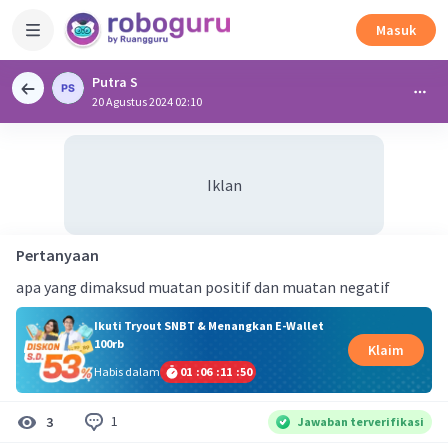
Masuk
Putra S
20 Agustus 2024 02:10
Iklan
Pertanyaan
apa yang dimaksud muatan positif dan muatan negatif
Ikuti Tryout SNBT & Menangkan E-Wallet
100rb
Klaim
Habis dalam
01
:
06
:
11
:
49
1
3
Jawaban terverifikasi