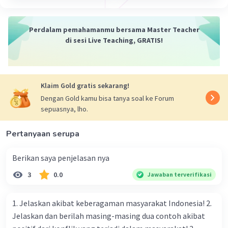
Muatan negatif terjadi ketika suatu benda
memiliki kelebihan elektron. Jika sebuah
Perdalam pemahamanmu bersama Master Teacher
atom mendapatkan satu atau lebih
di sesi Live Teaching, GRATIS!
elektron, maka jumlah elektron akan
melebihi jumlah proton, sehingga atom
tersebut menjadi bermuatan negatif.
Elektron, yang berada di luar inti atom,
Klaim Gold gratis sekarang!
memiliki muatan negatif. Jadi, muatan
Dengan Gold kamu bisa tanya soal ke Forum
negatif dihasilkan oleh kelebihan elektron.
sepuasnya, lho.
Pertanyaan serupa
Interaksi Muatan:
Berikan saya penjelasan nya
Muatan yang sejenis (positif dengan positif
atau negatif dengan negatif) akan saling
3
0.0
Jawaban terverifikasi
tolak-menolak.
Muatan yang berlawanan jenis (positif
1. Jelaskan akibat keberagaman masyarakat Indonesia! 2.
dengan negatif) akan saling tarik-menarik.
Jelaskan dan berilah masing-masing dua contoh akibat