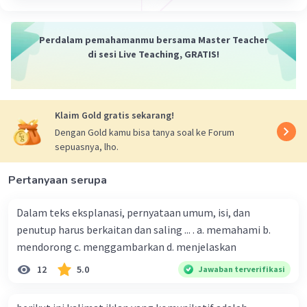
denotasi karena mengandung makna yang sebenarnya,
yaitu ayah membeli sebuah tas baru yang berwarna
hitam.
Perdalam pemahamanmu bersama Master Teacher
di sesi Live Teaching, GRATIS!
Dengan demikian, denotasi adalah kata-kata yang
mengandung makna sebenarnya.
·
0.0
(
0
)
Balas
Beri Rating
Klaim Gold gratis sekarang!
Dengan Gold kamu bisa tanya soal ke Forum
sepuasnya, lho.
Pertanyaan serupa
Dalam teks eksplanasi, pernyataan umum, isi, dan
penutup harus berkaitan dan saling ... . a. memahami b.
mendorong c. menggambarkan d. menjelaskan
12
5.0
Jawaban terverifikasi