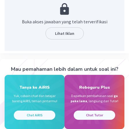
dengan makna kamus.
·
0.0
(
0
)
Balas
Beri Rating
Buka akses jawaban yang telah terverifikasi
Lihat Iklan
Kevin L
Gold
Level 87
26 September 2023 10:42
Jawaban terverifikasi
Denotasi adalah kata-kata yang mengandung makna
sebenarnya.
Iklan
Mau pemahaman lebih dalam untuk soal ini?
Yuk kita simak pembahasan berikut.
Tanya ke AiRIS
Roboguru Plus
Denotasi merupakan kata-kata yang mengandung
Yuk, cobain chat dan belajar
Dapatkan pembahasan soal
ga
makna sebenarnya. Makna denotasi biasanya berkaitan
bareng AiRIS, teman pintarmu!
pake lama
, langsung dari Tutor!
dengan pancaindra, yaitu penglihatan, penciuman,
pendengaran, perasaan, atau pengalaman fisik lainnya.
Chat AiRIS
Chat Tutor
Contoh makna denotasi adalah "Ayah membeli tas baru
berwarna hitam." Kalimat tersebut merupakan makna