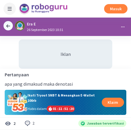
Masuk
Era E
26 September 2023 10:31
Iklan
Pertanyaan
apa yang dimaksud maka denotasi
Ikuti Tryout SNBT & Menangkan E-Wallet
100rb
Klaim
Habis dalam
01
:
11
:
51
:
20
2
2
Jawaban terverifikasi