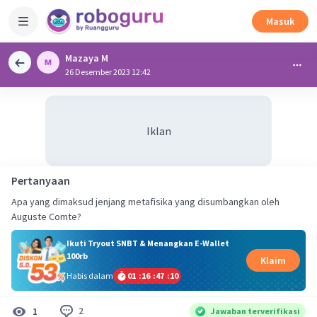
Masuk
Mazaya M
26 Desember 2023 12:42
Iklan
Pertanyaan
Apa yang dimaksud jenjang metafisika yang disumbangkan oleh
Auguste Comte?
Ikuti Tryout SNBT & Menangkan E-Wallet
100rb
Klaim
Habis dalam
01
:
16
:
47
:
10
2
1
Jawaban terverifikasi