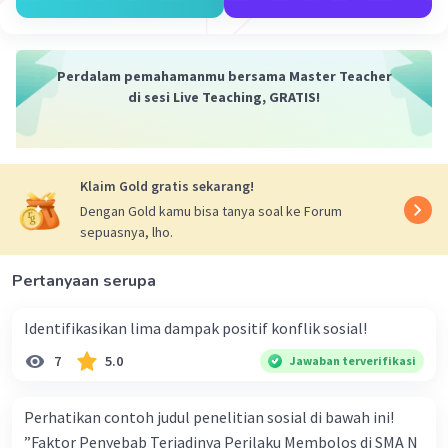
·
0.0
(
0
)
Balas
Beri Rating
Perdalam pemahamanmu bersama Master Teacher
di sesi Live Teaching, GRATIS!
Klaim Gold gratis sekarang!
Dengan Gold kamu bisa tanya soal ke Forum
sepuasnya, lho.
Pertanyaan serupa
Identifikasikan lima dampak positif konflik sosial!
7
5.0
Jawaban terverifikasi
Perhatikan contoh judul penelitian sosial di bawah ini!
”Faktor Penyebab Terjadinya Perilaku Membolos di SMA N