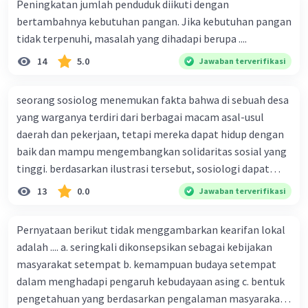
Peningkatan jumlah penduduk diikuti dengan
bertambahnya kebutuhan pangan. Jika kebutuhan pangan
tidak terpenuhi, masalah yang dihadapi berupa ....
14
5.0
Jawaban terverifikasi
seorang sosiolog menemukan fakta bahwa di sebuah desa
yang warganya terdiri dari berbagai macam asal-usul
daerah dan pekerjaan, tetapi mereka dapat hidup dengan
baik dan mampu mengembangkan solidaritas sosial yang
tinggi. berdasarkan ilustrasi tersebut, sosiologi dapat
berfungsi sebagai ilmu yang ....
13
0.0
Jawaban terverifikasi
Pernyataan berikut tidak menggambarkan kearifan lokal
adalah .... a. seringkali dikonsepsikan sebagai kebijakan
masyarakat setempat b. kemampuan budaya setempat
dalam menghadapi pengaruh kebudayaan asing c. bentuk
pengetahuan yang berdasarkan pengalaman masyarakat