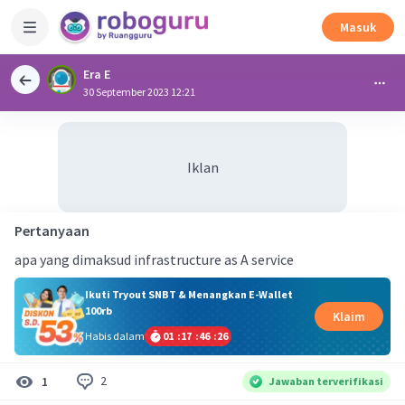
Masuk
Era E
30 September 2023 12:21
Iklan
Pertanyaan
apa yang dimaksud infrastructure as A service
Ikuti Tryout SNBT & Menangkan E-Wallet
100rb
Klaim
Habis dalam
01
:
17
:
46
:
25
2
1
Jawaban terverifikasi