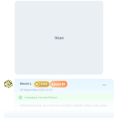
Iklan
Kevin L
Gold
Level 87
30 September 2023 12:31
Jawaban terverifikasi
Infrastructure as a Service (IaaS) adalah salah satu jenis
layanan komputasi cloud yang menyediakan
infrastruktur IT dasar sebagai layanan melalui internet.