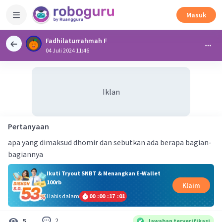
Masuk
Fadhilaturrahmah F
04 Juli 2024 11:46
Iklan
Pertanyaan
apa yang dimaksud dhomir dan sebutkan ada berapa bagian-
bagiannya
Ikuti Tryout SNBT & Menangkan E-Wallet
100rb
Klaim
Habis dalam
00
:
00
:
17
:
01
2
5
Jawaban terverifikasi