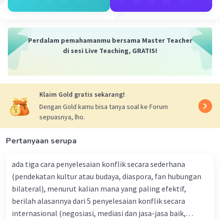
هي مُدَرِّسَةٌ = Dia seorang guru (wanita)
هُمَا طَالِبَانِ = Mereka berdua adalah pelajar laki-
laki
هِيَ طَالِبَةٌ = Dia adalah pelajar wanita
Perdalam pemahamanmu bersama Master Teacher
2. Dhomir Muttashil
di sesi Live Teaching, GRATIS!
Dhomir muttashil (الضمير المتصل) adalah
dhomir yang penulisannya bersambung di
belakang kata dengan kata sebelumnya.
Klaim Gold gratis sekarang!
Elfiansyah Elham dalam buku
Kaidah-kaidah
Bahasa Arab: Dasar Ilmu Nahwu Shorof
Dengan Gold kamu bisa tanya soal ke Forum
sepuasnya, lho.
mengatakan bahwa, dhomir ini bisa berupa kata
benda maupun kata kerja.
Pertanyaan serupa
Dhomir muttashil mempunyai tiga bentuk yakni
dhomir yang dibaca rofa’, dibaca nashob, dan
ada tiga cara penyelesaian konflik secara sederhana
dibaca jarr. Contohnya:
(pendekatan kultur atau budaya, diaspora, fan hubungan
هُوَ وَضَعَ = Dia laki-laki telah meletakkan
bilateral), menurut kalian mana yang paling efektif,
هُمَا وَضَعَا = Dia laki-laki berdua telah meletakkan
berilah alasannya dari 5 penyelesaian konflik secara
هُمْ وَضَعُوا = Mereka laki laki telah meletakkan
هِيَ وَضَعَتْ = Dia wanita telah meletakkan
internasional (negosiasi, mediasi dan jasa-jasa baik,