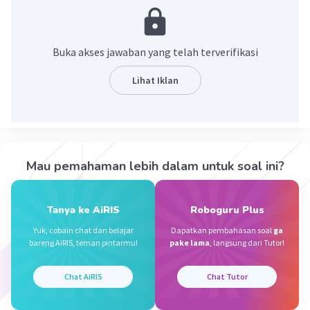
·
0.0
(
0
)
Balas
Beri Rating
Buka akses jawaban yang telah terverifikasi
Rendi R
Community
Level 100
Lihat Iklan
27 September 2023 09:06
Jawaban terverifikasi
Zat adalah sesuatu yang memiliki massa dan
Iklan
menempati ruang. Zat dapat berupa benda
Mau pemahaman lebih dalam untuk soal ini?
padat, cair, atau gas.
Pengertian zat menurut Kamus Besar Bahasa
Tanya ke AiRIS
Roboguru Plus
Indonesia (KBBI)
adalah substansi berarti
Yuk, cobain chat dan belajar
Dapatkan pembahasan soal
ga
bentuk; alam (Tuhan); yang membuat sesuatu
bareng AiRIS, teman pintarmu!
pake lama
, langsung dari Tutor!
ada; materi yang membentuk objek; Elemen.
Dengan kata lain, zat adalah sesuatu yang
Chat AiRIS
Chat Tutor
menempati ruang dan memiliki massa.