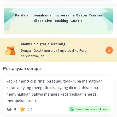
Pengertian zat menurut ilmu fisika
adalah
sesuatu yang memiliki massa dan menempati
Perdalam pemahamanmu bersama Master Teacher
ruang. Zat dapat dibagi menjadi tiga wujud, yaitu:
di sesi Live Teaching, GRATIS!
Zat padat
memiliki bentuk dan volume
yang tetap.
Zat cair
memiliki volume yang tetap,
Klaim Gold gratis sekarang!
tetapi bentuk berubah sesuai dengan
Dengan Gold kamu bisa tanya soal ke Forum
tempatnya.
sepuasnya, lho.
Zat gas
memiliki bentuk dan volume yang
berubah-ubah sesuai dengan tempatnya.
Pertanyaan serupa
ketika mencuci piring ibu selalu tidak lupa mematikan
Berikut adalah penjelasan lebih lanjut mengenai
keran air yang mengalir sikap yang dicontohkan ibu
zat:
menunjukkan bahwa menjaga ketersediaan energi
merupakan suatu
Massa
adalah jumlah materi yang
terkandung dalam suatu benda. Massa
8
5.0
Jawaban terverifikasi
adalah sifat yang tidak berubah, walaupun