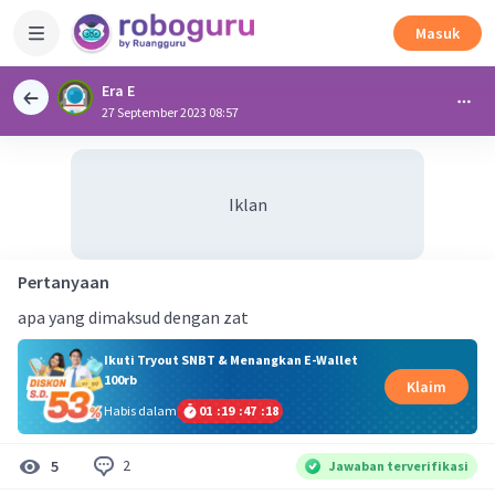
Masuk
Era E
27 September 2023 08:57
Iklan
Pertanyaan
apa yang dimaksud dengan zat
Ikuti Tryout SNBT & Menangkan E-Wallet
100rb
Klaim
Habis dalam
01
:
19
:
47
:
17
2
5
Jawaban terverifikasi