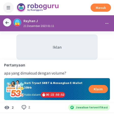
Masuk
Rayhan J
21 Desember 2023 01:11
Iklan
Pertanyaan
apa yang dimaksud dengan volume?
Ikuti Tryout SNBT & Menangkan E-Wallet
100rb
Klaim
Habis dalam
00
:
22
:
50
:
51
2
2
Jawaban terverifikasi