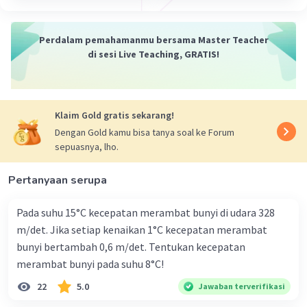
·
0.0
(
0
)
Balas
Beri Rating
Perdalam pemahamanmu bersama Master Teacher
di sesi Live Teaching, GRATIS!
Klaim Gold gratis sekarang!
Dengan Gold kamu bisa tanya soal ke Forum
sepuasnya, lho.
Pertanyaan serupa
Pada suhu 15°C kecepatan merambat bunyi di udara 328
m/det. Jika setiap kenaikan 1°C kecepatan merambat
bunyi bertambah 0,6 m/det. Tentukan kecepatan
merambat bunyi pada suhu 8°C!
22
5.0
Jawaban terverifikasi