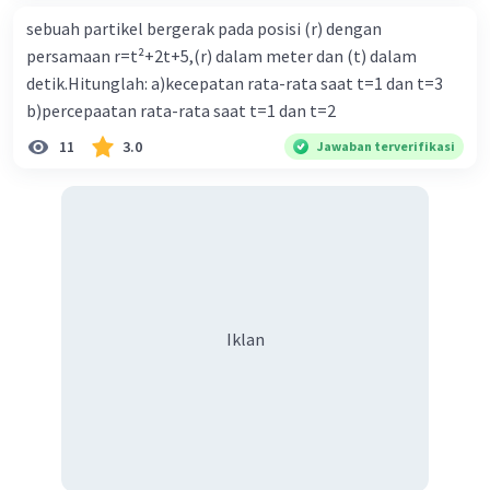
sebuah partikel bergerak pada posisi (r) dengan
persamaan r=t²+2t+5,(r) dalam meter dan (t) dalam
detik.Hitunglah: a)kecepatan rata-rata saat t=1 dan t=3
b)percepaatan rata-rata saat t=1 dan t=2
11
3.0
Jawaban terverifikasi
Iklan