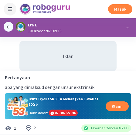
Masuk
Era E
10 Oktober 2023 09:15
Iklan
Pertanyaan
apa yang dimaksud dengan unsur ekstrinsik
Ikuti Tryout SNBT & Menangkan E-Wallet
100rb
Klaim
Habis dalam
02
:
04
:
27
:
07
2
1
Jawaban terverifikasi