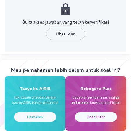
latar belakang penulis, latar belakang
masyarakat, dan nilai yang terkandung
Buka akses jawaban yang telah terverifikasi
·
0.0
(
0
)
Balas
Beri Rating
Lihat Iklan
Sumber W
Community
Level 72
10 Oktober 2023 09:46
Jawaban terverifikasi
Mau pemahaman lebih dalam untuk soal ini?
Unsur ekstrinsik
merupakan unsur luar yang
Iklan
berada dalam sebuah cerita yang juga ikut
membangun jalannya suatu cerita
Tanya ke AiRIS
Roboguru Plus
Yuk, cobain chat dan belajar
Dapatkan pembahasan soal
ga
·
0.0
(
0
)
Balas
Beri Rating
bareng AiRIS, teman pintarmu!
pake lama
, langsung dari Tutor!
Chat AiRIS
Chat Tutor