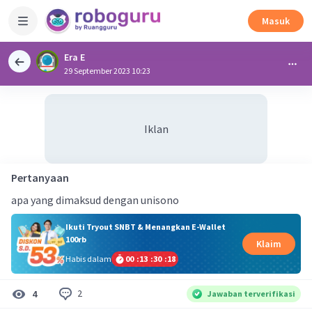
Masuk
Era E
29 September 2023 10:23
Iklan
Pertanyaan
apa yang dimaksud dengan unisono
Ikuti Tryout SNBT & Menangkan E-Wallet
100rb
Klaim
Habis dalam
00
:
13
:
30
:
18
2
4
Jawaban terverifikasi