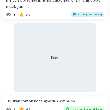
melodis b alat musik ritmis c alat musik harmonis d alat
musik gamelan
4
5.0
Lihat jawaban (2)
Iklan
Tuliskan contoh not angka dan not balok​
6
4.3
Jawaban terverifikasi