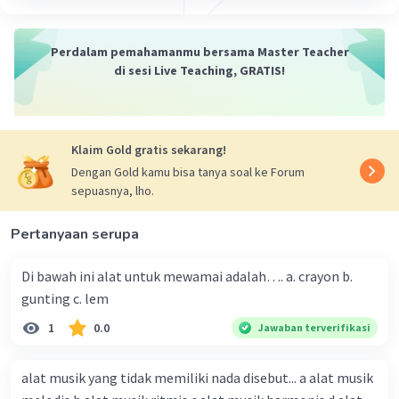
Selain itu, dalam notasi musik, simbol "1" yang
ditempatkan di atas atau di bawah beberapa catatan
Perdalam pemahamanmu bersama Master Teacher
menunjukkan bahwa catatan-catatan tersebut harus
di sesi Live Teaching, GRATIS!
dimainkan atau dinyanyikan dalam unisono.
·
0.0
(
0
)
Balas
Beri Rating
Klaim Gold gratis sekarang!
Dengan Gold kamu bisa tanya soal ke Forum
sepuasnya, lho.
Pertanyaan serupa
Di bawah ini alat untuk mewamai adalah…. a. crayon b.
gunting c. lem
1
0.0
Jawaban terverifikasi
alat musik yang tidak memiliki nada disebut... a alat musik