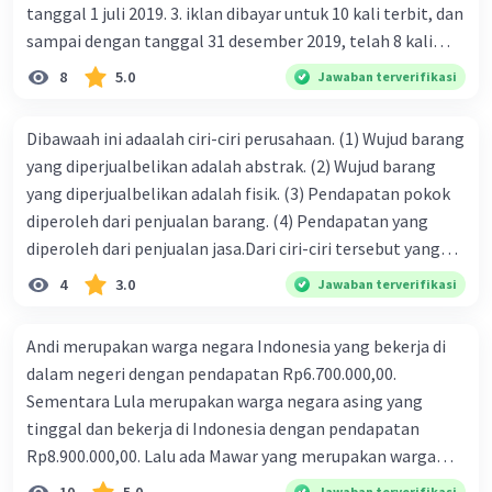
tanggal 1 juli 2019. 3. iklan dibayar untuk 10 kali terbit, dan
sampai dengan tanggal 31 desember 2019, telah 8 kali
terbit. 4. gaji terutang untuk periode berjalan sebesar
8
5.0
Jawaban terverifikasi
Rp800.000,00 dari data di atas, pencatatan jurnal pembalik
yang benar adalah ....
Dibawaah ini adaalah ciri-ciri perusahaan. (1) Wujud barang
yang diperjualbelikan adalah abstrak. (2) Wujud barang
yang diperjualbelikan adalah fisik. (3) Pendapatan pokok
diperoleh dari penjualan barang. (4) Pendapatan yang
diperoleh dari penjualan jasa.Dari ciri-ciri tersebut yang
merupakan ciri dari perusahaan dagang ditunjukan pada
4
3.0
Jawaban terverifikasi
nomor…. a. 1 dan 3 b. 3 dan 4 c. 2 dan 3 d. 1 dan 2 e. 2 dan 4
Andi merupakan warga negara Indonesia yang bekerja di
dalam negeri dengan pendapatan Rp6.700.000,00.
Sementara Lula merupakan warga negara asing yang
tinggal dan bekerja di Indonesia dengan pendapatan
Rp8.900.000,00. Lalu ada Mawar yang merupakan warga
negara Indonesia yang tinggal dan bekerja di luar negeri
Jawaban terverifikasi