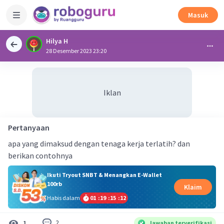
Masuk
Hilya H
28 Desember 2023 23:20
Iklan
Pertanyaan
apa yang dimaksud dengan tenaga kerja terlatih? dan
berikan contohnya
Ikuti Tryout SNBT & Menangkan E-Wallet
100rb
Klaim
Habis dalam
01
:
19
:
15
:
12
2
1
Jawaban terverifikasi