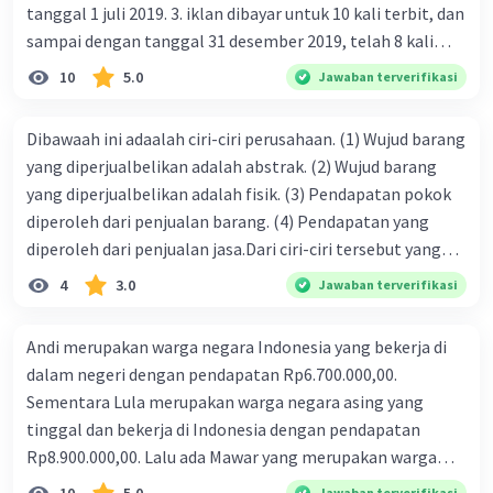
tanggal 1 juli 2019. 3. iklan dibayar untuk 10 kali terbit, dan
sampai dengan tanggal 31 desember 2019, telah 8 kali
terbit. 4. gaji terutang untuk periode berjalan sebesar
10
5.0
Jawaban terverifikasi
Rp800.000,00 dari data di atas, pencatatan jurnal pembalik
yang benar adalah ....
Dibawaah ini adaalah ciri-ciri perusahaan. (1) Wujud barang
yang diperjualbelikan adalah abstrak. (2) Wujud barang
yang diperjualbelikan adalah fisik. (3) Pendapatan pokok
diperoleh dari penjualan barang. (4) Pendapatan yang
diperoleh dari penjualan jasa.Dari ciri-ciri tersebut yang
merupakan ciri dari perusahaan dagang ditunjukan pada
4
3.0
Jawaban terverifikasi
nomor…. a. 1 dan 3 b. 3 dan 4 c. 2 dan 3 d. 1 dan 2 e. 2 dan 4
Andi merupakan warga negara Indonesia yang bekerja di
dalam negeri dengan pendapatan Rp6.700.000,00.
Sementara Lula merupakan warga negara asing yang
tinggal dan bekerja di Indonesia dengan pendapatan
Rp8.900.000,00. Lalu ada Mawar yang merupakan warga
negara Indonesia yang tinggal dan bekerja di luar negeri
Jawaban terverifikasi