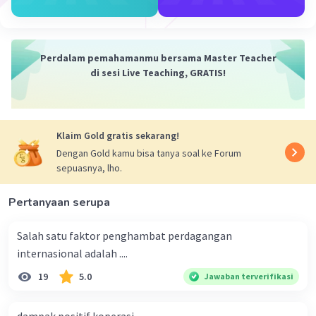
·
0.0
(
0
)
Balas
Beri Rating
Perdalam pemahamanmu bersama Master Teacher
di sesi Live Teaching, GRATIS!
Klaim Gold gratis sekarang!
Dengan Gold kamu bisa tanya soal ke Forum
sepuasnya, lho.
Pertanyaan serupa
Salah satu faktor penghambat perdagangan
internasional adalah ....
19
5.0
Jawaban terverifikasi