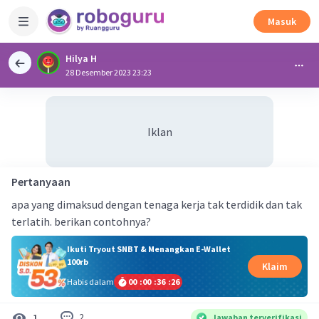
Masuk
Hilya H
28 Desember 2023 23:23
Iklan
Pertanyaan
apa yang dimaksud dengan tenaga kerja tak terdidik dan tak
terlatih. berikan contohnya?
Ikuti Tryout SNBT & Menangkan E-Wallet
100rb
Klaim
Habis dalam
00
:
00
:
36
:
26
2
1
Jawaban terverifikasi