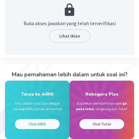
mengumpulkan radiasi elektromagnetik dan
sekaligus membentuk citra dari benda yang
diamati
Buka akses jawaban yang telah terverifikasi
·
0.0
(
0
)
Balas
Beri Rating
Lihat Iklan
Nanda R
Community
Level 89
09 Oktober 2023 09:58
Jawaban terverifikasi
Mau pemahaman lebih dalam untuk soal ini?
Teleskop merupakan instrumen pengamatan
Iklan
yang berfungsi mengumpulkan radiasi
Tanya ke AiRIS
Roboguru Plus
elektromagnetik dan sekaligus membentuk citra
Yuk, cobain chat dan belajar
Dapatkan pembahasan soal
ga
dari bentuk yang diamati
bareng AiRIS, teman pintarmu!
pake lama
, langsung dari Tutor!
·
0.0
(
0
)
Balas
Beri Rating
Chat AiRIS
Chat Tutor