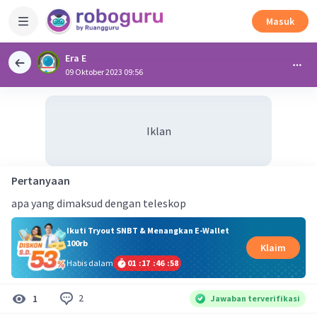
Masuk
Era E
09 Oktober 2023 09:56
Iklan
Pertanyaan
apa yang dimaksud dengan teleskop
Ikuti Tryout SNBT & Menangkan E-Wallet
100rb
Klaim
Habis dalam
01
:
17
:
46
:
57
2
1
Jawaban terverifikasi