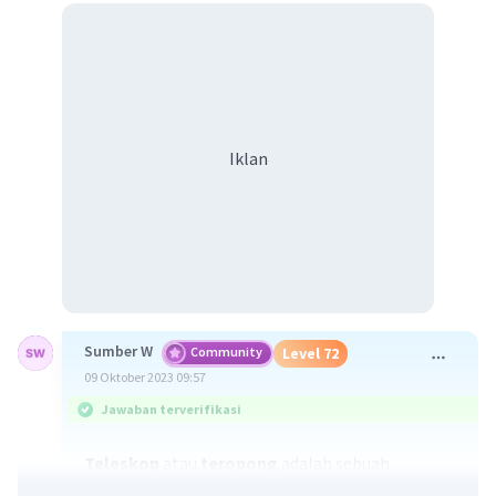
Iklan
Sumber W
Community
Level 72
09 Oktober 2023 09:57
Jawaban terverifikasi
Teleskop
atau
teropong
adalah sebuah
instrumen pengamatan yang berfungsi