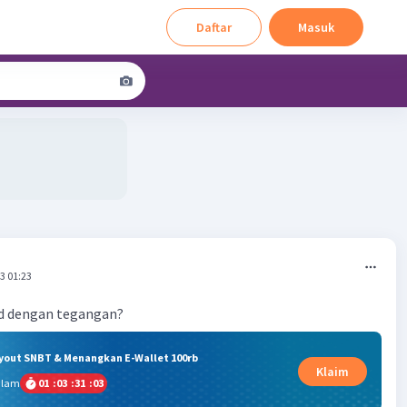
Daftar
Masuk
3 01:23
d dengan tegangan?
ryout SNBT & Menangkan E-Wallet 100rb
Klaim
alam
01
:
03
:
31
:
03