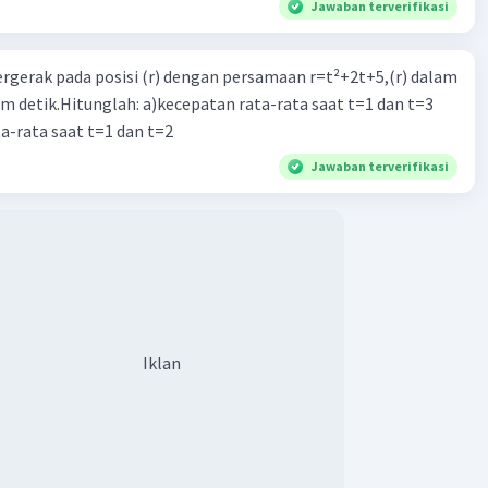
Jawaban terverifikasi
ergerak pada posisi (r) dengan persamaan r=t²+2t+5,(r) dalam
am detik.Hitunglah: a)kecepatan rata-rata saat t=1 dan t=3
a-rata saat t=1 dan t=2
Jawaban terverifikasi
Iklan