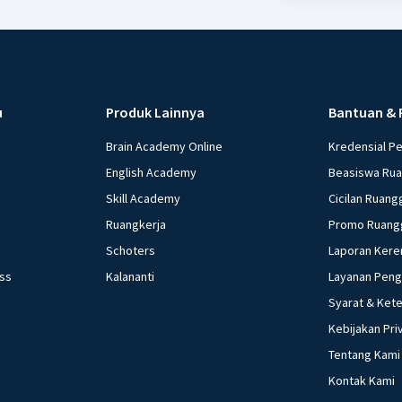
u
Produk Lainnya
Bantuan & 
Brain Academy Online
Kredensial P
English Academy
Beasiswa Ru
Skill Academy
Cicilan Ruang
Ruangkerja
Promo Ruang
Schoters
Laporan Kere
ess
Kalananti
Layanan Pen
Syarat & Ket
Kebijakan Pri
Tentang Kami
Kontak Kami