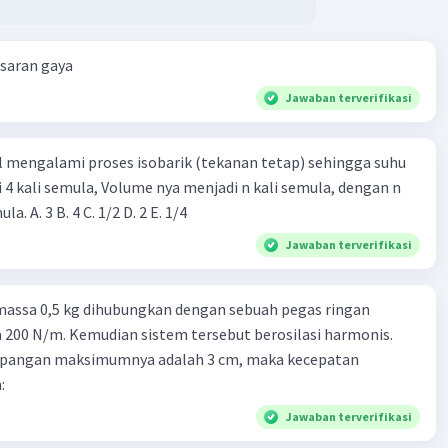
esaran gaya
Jawaban terverifikasi
l mengalami proses isobarik (tekanan tetap) sehingga suhu
i 4 kali semula, Volume nya menjadi n kali semula, dengan n
adalah ...... kali semula. A. 3 B. 4 C. 1/2 D. 2 E. 1/4
Jawaban terverifikasi
massa 0,5 kg dihubungkan dengan sebuah pegas ringan
200 N/m. Kemudian sistem tersebut berosilasi harmonis.
impangan maksimumnya adalah 3 cm, maka kecepatan
:
Jawaban terverifikasi