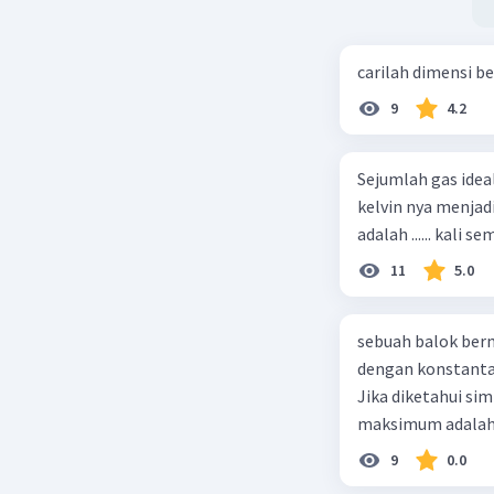
carilah dimensi b
9
4.2
Sejumlah gas idea
kelvin nya menjad
11
5.0
sebuah balok ber
dengan konstanta 
Jika diketahui s
maksimum adalah
9
0.0