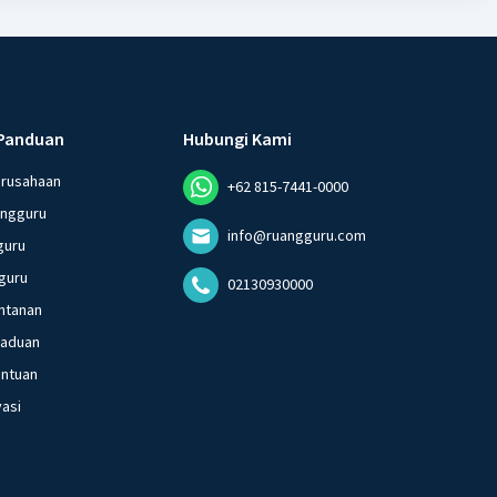
Panduan
Hubungi Kami
erusahaan
+62 815-7441-0000
angguru
info@ruangguru.com
guru
guru
02130930000
ntanan
gaduan
entuan
vasi