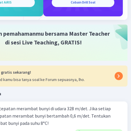
at AiRIS
Cobain Drill Soal
m pemahamanmu bersama Master Teacher
di sesi Live Teaching, GRATIS!
 gratis sekarang!
d kamu bisa tanya soal ke Forum sepuasnya, lho.
a
cepatan merambat bunyi di udara 328 m/det. Jika setiap
epatan merambat bunyi bertambah 0,6 m/det. Tentukan
at bunyi pada suhu 8°C!