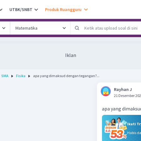
UTBK/SNBT
Produk Ruangguru
Iklan
SMA
Fisika
apa yang dimaksud dengan tegangan?...
Rayhan J
21 Desember 202
apa yang dimaksu
Ikuti T
Habis d