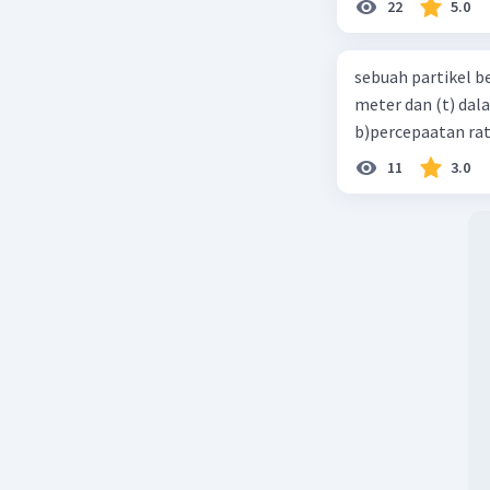
22
5.0
sebuah partikel b
meter dan (t) dal
b)percepaatan rat
11
3.0