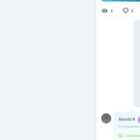
2
1
Nanda R
21 Desember 
Jawaban 