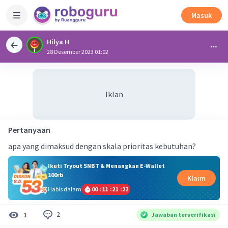
Masuk
Hilya H
28 Desember 2023 01:02
Iklan
Pertanyaan
apa yang dimaksud dengan skala prioritas kebutuhan?
Ikuti Tryout SNBT & Menangkan E-Wallet
100rb
Klaim
Habis dalam
00
:
11
:
21
:
22
2
1
Jawaban terverifikasi