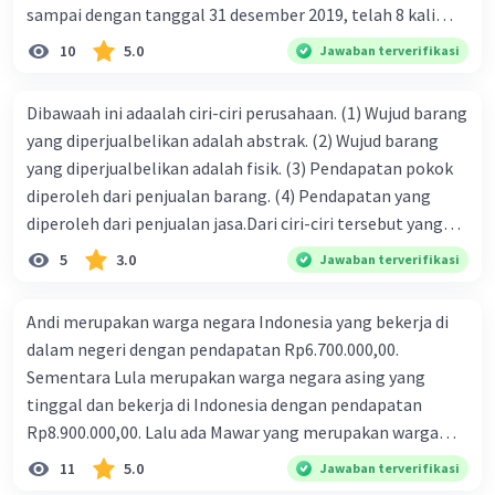
sampai dengan tanggal 31 desember 2019, telah 8 kali
terbit. 4. gaji terutang untuk periode berjalan sebesar
10
5.0
Jawaban terverifikasi
Rp800.000,00 dari data di atas, pencatatan jurnal pembalik
yang benar adalah ....
Dibawaah ini adaalah ciri-ciri perusahaan. (1) Wujud barang
yang diperjualbelikan adalah abstrak. (2) Wujud barang
yang diperjualbelikan adalah fisik. (3) Pendapatan pokok
diperoleh dari penjualan barang. (4) Pendapatan yang
diperoleh dari penjualan jasa.Dari ciri-ciri tersebut yang
merupakan ciri dari perusahaan dagang ditunjukan pada
5
3.0
Jawaban terverifikasi
nomor…. a. 1 dan 3 b. 3 dan 4 c. 2 dan 3 d. 1 dan 2 e. 2 dan 4
Andi merupakan warga negara Indonesia yang bekerja di
dalam negeri dengan pendapatan Rp6.700.000,00.
Sementara Lula merupakan warga negara asing yang
tinggal dan bekerja di Indonesia dengan pendapatan
Rp8.900.000,00. Lalu ada Mawar yang merupakan warga
negara Indonesia yang tinggal dan bekerja di luar negeri
11
5.0
Jawaban terverifikasi
dengan pendapatan Rp11.000.000,00. Hitunglah PNB