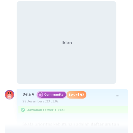
Iklan
Dela A
Community
Level 92
28 Desember 2023 01:02
Jawaban terverifikasi
Skala prioritas kebutuhan adalah
daftar urutan
barang-barang yang dibutuhkan sesuai