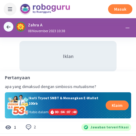
Masuk
Zahra A
08 November 2023 10:38
Iklan
Pertanyaan
apa yang dimaksud dengan simbiosis mutualisme?
Ikuti Tryout SNBT & Menangkan E-Wallet
100rb
Klaim
Habis dalam
00
:
04
:
07
:
48
2
1
Jawaban terverifikasi