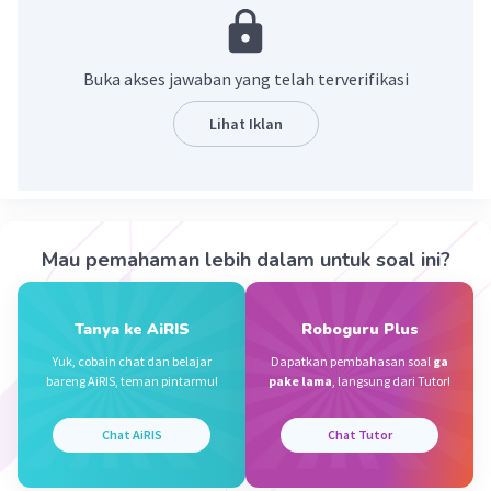
dengan makhluk hidup lainnya.
·
0.0
(
0
)
Balas
Beri Rating
Buka akses jawaban yang telah terverifikasi
Lihat Iklan
Sumber W
Community
Level 72
08 November 2023 11:56
Jawaban terverifikasi
Simbiosis mutualisme
adalah simbiosis yang
Iklan
Mau pemahaman lebih dalam untuk soal ini?
menunjukkan hubungan saling menguntungkan
antarorganisme. Hubungan simbiosis
mutualiasme ini sangat positif, karena kedua
Tanya ke AiRIS
Roboguru Plus
belah pihak diuntungkan.
Yuk, cobain chat dan belajar
Dapatkan pembahasan soal
ga
bareng AiRIS, teman pintarmu!
pake lama
, langsung dari Tutor!
·
0.0
(
0
)
Balas
Beri Rating
Chat AiRIS
Chat Tutor