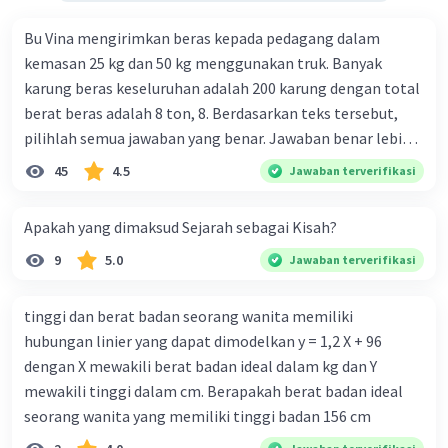
Bu Vina mengirimkan beras kepada pedagang dalam
kemasan 25 kg dan 50 kg menggunakan truk. Banyak
karung beras keseluruhan adalah 200 karung dengan total
berat beras adalah 8 ton, 8. Berdasarkan teks tersebut,
pilihlah semua jawaban yang benar. Jawaban benar lebih
dari satu. Banyak karung beras kemasan 25 kg adalah 50
45
4.5
Jawaban terverifikasi
buah. Banyak karung beras kemasan 50 kg adalah 150
buah. Total berat beras dalam kemasan 25 kg adalah 2
Apakah yang dimaksud Sejarah sebagai Kisah?
ton. Perbandingan berat beras kemasan 25 kg dan 50 kg
9
5.0
Jawaban terverifikasi
dalam truk adalah 1: 3. 9. Berdasarkan teks tersebut, jika
biaya setiap beras karung kecil adalah Rp7.500 dan karung
besar Rp14.000, berapakah biaya angkut semua beras yang
tinggi dan berat badan seorang wanita memiliki
harus dibayar oleh Bu Vina? A. Rp2.540.000 C. Rp2.312.000 B.
hubungan linier yang dapat dimodelkan y = 1,2 X + 96
Rp2.475.000 D. Rp2.280.000
dengan X mewakili berat badan ideal dalam kg dan Y
mewakili tinggi dalam cm. Berapakah berat badan ideal
seorang wanita yang memiliki tinggi badan 156 cm