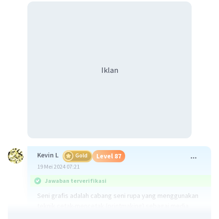
Iklan
Kevin L
Gold
Level 87
19 Mei 2024 07:21
Jawaban terverifikasi
Seni grafis adalah cabang seni rupa yang menggunakan
teknik cetak-mencetak (printmaking) sebagai media
utamanya. Berikut penjelasan lebih lanjut mengenai