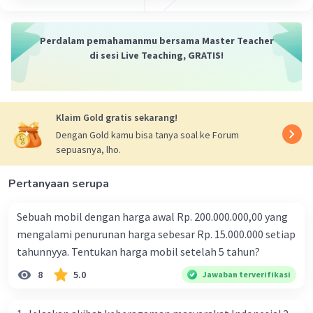
seniman menggambar desain pada batu atau plat
logam.
- Cetak saring (stencil): Seperti serigrafi, di mana
Perdalam pemahamanmu bersama Master Teacher
seniman menggunakan screen untuk mencetak desain.
di sesi Live Teaching, GRATIS!
3. Originalitas
Meskipun dapat direproduksi, setiap hasil cetakan
dianggap sebagai karya seni yang orisinil. Seniman
Klaim Gold gratis sekarang!
biasanya membuat edisi terbatas dengan nomor dan
Dengan Gold kamu bisa tanya soal ke Forum
tanda tangan, sehingga setiap cetakan memiliki nilai
sepuasnya, lho.
kolektibilitas.
4. Ekspresivitas
Pertanyaan serupa
Seni grafis memungkinkan seniman untuk
mengekspresikan ide dan gagasannya melalui berbagai
Sebuah mobil dengan harga awal Rp. 200.000.000,00 yang
teknik cetak yang unik dan khas. Setiap teknik memiliki
mengalami penurunan harga sebesar Rp. 15.000.000 setiap
karakteristik visual yang berbeda, sehingga seniman
tahunnyya. Tentukan harga mobil setelah 5 tahun?
dapat memilih teknik yang sesuai dengan konsep
karyanya.
8
5.0
Jawaban terverifikasi
Jadi, seni grafis adalah cabang seni rupa yang