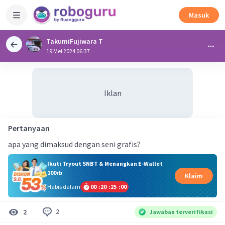
Masuk
TakumiFujiwara T
19 Mei 2024 06:37
Iklan
Pertanyaan
apa yang dimaksud dengan seni grafis?
Ikuti Tryout SNBT & Menangkan E-Wallet
100rb
Klaim
Habis dalam
00
:
20
:
25
:
00
2
2
Jawaban terverifikasi