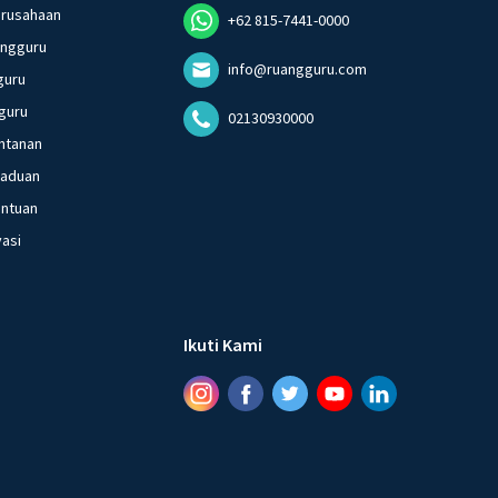
erusahaan
+62 815-7441-0000
angguru
info@ruangguru.com
guru
guru
02130930000
ntanan
gaduan
entuan
vasi
Ikuti Kami