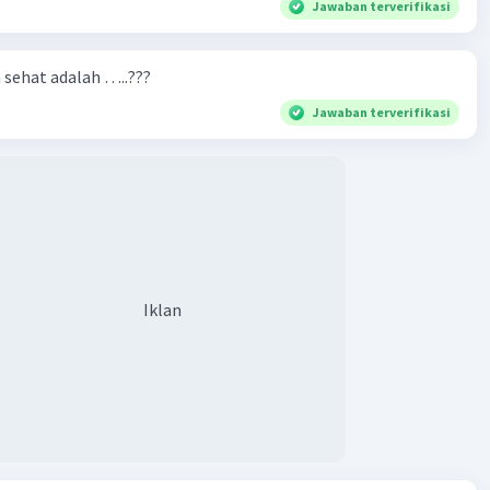
Jawaban terverifikasi
n sehat adalah …..???
Jawaban terverifikasi
Iklan