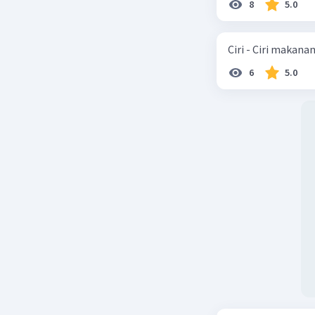
8
5.0
Ciri - Ciri makana
6
5.0