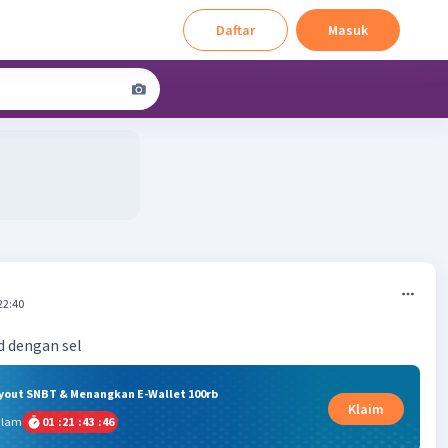
Daftar
Masuk
22:40
d dengan sel
ryout SNBT & Menangkan E-Wallet 100rb
Klaim
alam
01
:
21
:
43
:
45