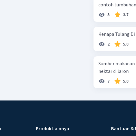
contoh tumbuhan 
5
3.7
Kenapa Tulang Di 
2
5.0
Sumber makanan kupu-kupu dewa
nektar d. laron
7
5.0
u
Produk Lainnya
Bantuan & 