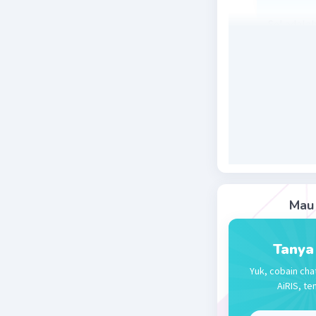
Sel adalah
hidup.
Beri R
Sumber W
12 Oktober 2
Jawaban 
Sel
adalah
Mau 
Beri R
Tanya
Yuk, cobain cha
AiRIS, te