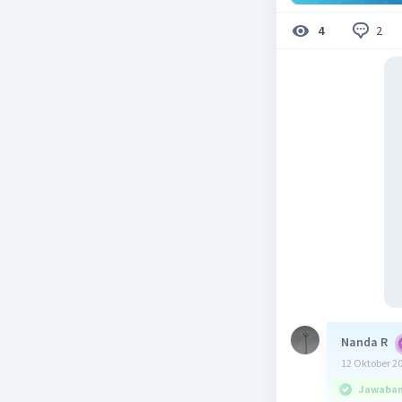
2
4
Nanda R
12 Oktober 2
Jawaban 