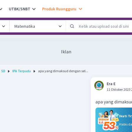
UTBK/SNBT
Produk Ruangguru
Iklan
SD
IPA Terpadu
apa yang dimaksud dengan sel...
Era E
11 Oktober 2023 
apa yang dimaksu
Ikuti T
Habis d