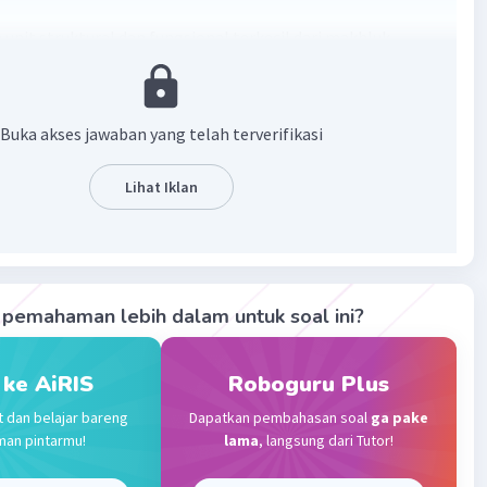
 unit struktural dan fungsional terkecil dari makhluk
·
0.0
(
0
)
Balas
ating
Buka akses jawaban yang telah terverifikasi
Lihat Iklan
Community
Level 72
023 01:05
terverifikasi
 unit struktural dan fungsional terkecil dari makhluk hidup
Iklan
pemahaman lebih dalam untuk soal ini?
·
0.0
(
0
)
Balas
ating
 ke AiRIS
Roboguru Plus
t dan belajar bareng
Dapatkan pembahasan soal
ga pake
man pintarmu!
lama
, langsung dari Tutor!