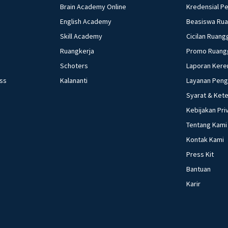
Brain Academy Online
Kredensial P
English Academy
Beasiswa Ru
Skill Academy
Cicilan Ruang
Ruangkerja
Promo Ruang
Schoters
Laporan Kere
ess
Kalananti
Layanan Pen
Syarat & Ket
Kebijakan Pri
Tentang Kami
Kontak Kami
Press Kit
Bantuan
Karir