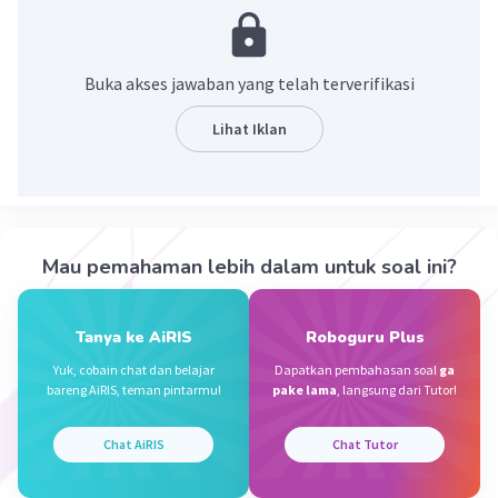
organisme hidup. Sel disebut sebagai unit struktural
karena sel merupakan bagian penyusun dari tubuh
organisme hidup. Sel juga disebut sebagai unit
Buka akses jawaban yang telah terverifikasi
fungsional karena sel mendukung fungsi kerja organ
tubuh. Ada dua tipe sel, yaitu sel prokariotik (tidak
Lihat Iklan
memiliki membran inti) dan sel eukariotik (memiliki
membran inti). Sel ada yang uniseluler (hanya terdiri dari
satu sel) dan ada juga yang multiseluler (terdiri dari
banyak sel).
Penjelasan:
Mau pemahaman lebih dalam untuk soal ini?
1. Sel adalah unit struktural dan fungsional terkecil dari
organisme hidup. Ini berarti bahwa sel adalah bagian
terkecil dari organisme hidup yang dapat melakukan
Tanya ke AiRIS
Roboguru Plus
semua fungsi kehidupan.
2. Ada dua tipe sel, yaitu sel prokariotik dan sel
Yuk, cobain chat dan belajar
Dapatkan pembahasan soal
ga
eukariotik. Sel prokariotik adalah sel yang tidak memiliki
bareng AiRIS, teman pintarmu!
pake lama
, langsung dari Tutor!
membran inti, sedangkan sel eukariotik adalah sel yang
memiliki membran inti.
Chat AiRIS
Chat Tutor
3. Sel ada yang uniseluler dan multiseluler. Organisme
uniseluler adalah organisme yang hanya terdiri dari satu