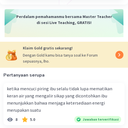
sel, sedangkan organisme multiseluler adalah
organisme yang terdiri dari banyak sel.
Perdalam pemahamanmu bersama Master Teacher
Kesimpulan:
di sesi Live Teaching, GRATIS!
Sel adalah unit struktural dan fungsional terkecil dari
organisme hidup. Ada dua tipe sel, yaitu sel prokariotik
dan sel eukariotik. Sel ada yang uniseluler dan
multiseluler. Semoga penjelasan ini membantu kamu 🙂.
Klaim Gold gratis sekarang!
Dengan Gold kamu bisa tanya soal ke Forum
·
0.0
(
0
)
Balas
Beri Rating
sepuasnya, lho.
Pertanyaan serupa
Nanda R
Community
Level 89
02 Januari 2024 13:17
ketika mencuci piring ibu selalu tidak lupa mematikan
Jawaban terverifikasi
keran air yang mengalir sikap yang dicontohkan ibu
menunjukkan bahwa menjaga ketersediaan energi
Sel merupakan unit terkecil yang menyusun
Iklan
merupakan suatu
tubuh makhluk hidup dan merupakan tempat
terselenggaranya fungsi kehidupan. Sel pertama
8
5.0
Jawaban terverifikasi
kali ditemukan oleh seorang ilmuwan Inggris