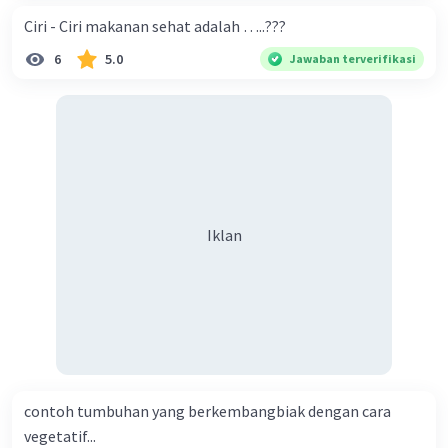
bernama Robert Hooke pada tahun 1665. Saat itu
Ciri - Ciri makanan sehat adalah …..???
Hooke mengamati sayatan gabus dari batang
6
5.0
tumbuhan yang sudah mati menggunakan
Jawaban terverifikasi
mikroskop sederhana.
·
0.0
(
0
)
Balas
Beri Rating
Iklan
contoh tumbuhan yang berkembangbiak dengan cara
vegetatif...