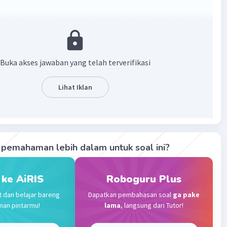
lah tanah yang digarap dan diairi untuk tempat menanam
·
0.0
(
0
)
Balas
ating
Buka akses jawaban yang telah terverifikasi
Lihat Iklan
Level 16
2023 10:05
terverifikasi
lah kenampakan alam yang diairi dan diolah untuk
Iklan
pemahaman lebih dalam untuk soal ini?
tanaman bahan pokok, seperti padi.
 ke AiRIS
Roboguru Plus
·
0.0
(
0
)
Balas
ating
t dan belajar bareng
Dapatkan pembahasan soal
ga pake
man pintarmu!
lama
, langsung dari Tutor!