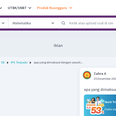
UTBK/SNBT
Produk Ruangguru
Iklan
SD
IPS Terpadu
apa yang dimaksud dengan sawah...
Zahra A
25 Desember 202
apa yang dimaksu
Ikuti T
Habis d