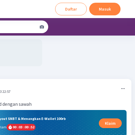
Daftar
Masuk
3 22:57
d dengan sawah
ryout SNBT & Menangkan E-Wallet 100rb
Klaim
alam
00
:
03
:
00
:
52