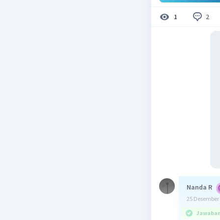
2
1
Nanda R
25 Desember 
Jawaban 