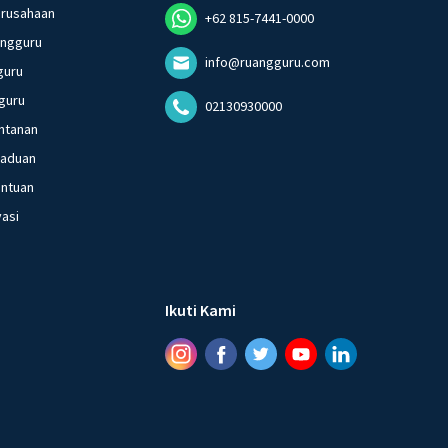
erusahaan
+62 815-7441-0000
angguru
info@ruangguru.com
guru
guru
02130930000
ntanan
gaduan
entuan
vasi
Ikuti Kami