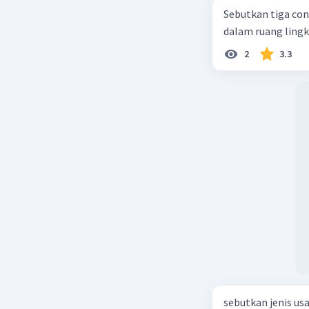
Sebutkan tiga con
dalam ruang ling
2
3.3
sebutkan jenis us