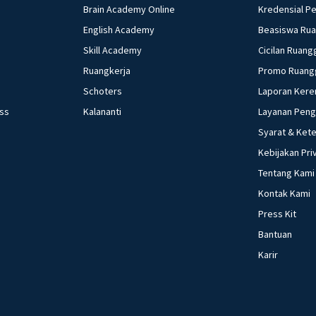
Brain Academy Online
Kredensial P
English Academy
Beasiswa Ru
Skill Academy
Cicilan Ruang
Ruangkerja
Promo Ruang
Schoters
Laporan Kere
ess
Kalananti
Layanan Pen
Syarat & Ket
Kebijakan Pri
Tentang Kami
Kontak Kami
Press Kit
Bantuan
Karir