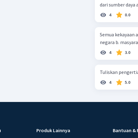
dari sumber daya
4
0.0
Semua kekayaan ala
negara b. masyarak
4
3.0
Tuliskan pengert
4
5.0
u
Produk Lainnya
Bantuan & 