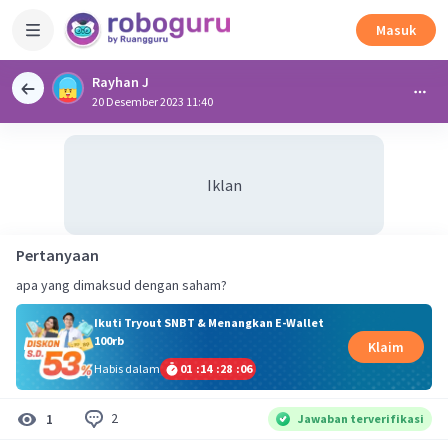
Masuk
Rayhan J
20 Desember 2023 11:40
Iklan
Pertanyaan
apa yang dimaksud dengan saham?
Ikuti Tryout SNBT & Menangkan E-Wallet
100rb
Klaim
Habis dalam
01
:
14
:
28
:
06
2
1
Jawaban terverifikasi