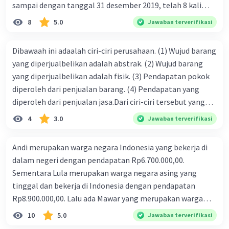
sampai dengan tanggal 31 desember 2019, telah 8 kali
terbit. 4. gaji terutang untuk periode berjalan sebesar
8
5.0
Jawaban terverifikasi
Rp800.000,00 dari data di atas, pencatatan jurnal pembalik
yang benar adalah ....
Dibawaah ini adaalah ciri-ciri perusahaan. (1) Wujud barang
yang diperjualbelikan adalah abstrak. (2) Wujud barang
yang diperjualbelikan adalah fisik. (3) Pendapatan pokok
diperoleh dari penjualan barang. (4) Pendapatan yang
diperoleh dari penjualan jasa.Dari ciri-ciri tersebut yang
merupakan ciri dari perusahaan dagang ditunjukan pada
4
3.0
Jawaban terverifikasi
nomor…. a. 1 dan 3 b. 3 dan 4 c. 2 dan 3 d. 1 dan 2 e. 2 dan 4
Andi merupakan warga negara Indonesia yang bekerja di
dalam negeri dengan pendapatan Rp6.700.000,00.
Sementara Lula merupakan warga negara asing yang
tinggal dan bekerja di Indonesia dengan pendapatan
Rp8.900.000,00. Lalu ada Mawar yang merupakan warga
negara Indonesia yang tinggal dan bekerja di luar negeri
10
5.0
Jawaban terverifikasi
dengan pendapatan Rp11.000.000,00. Hitunglah PNB