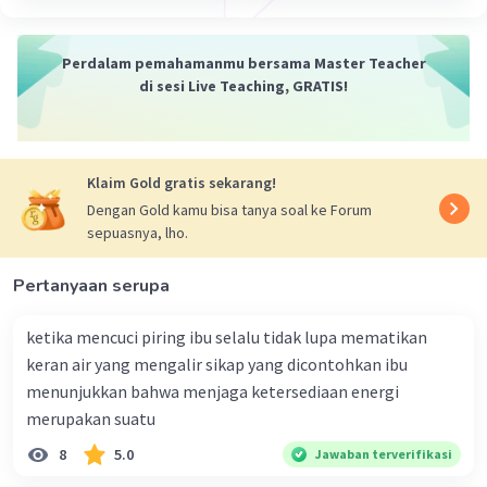
Nanda R
Community
Level 89
02 Januari 2024 13:26
Perdalam pemahamanmu bersama Master Teacher
Jawaban terverifikasi
di sesi Live Teaching, GRATIS!
rotasi bumi adalah perputaran bumi pada
Iklan
porosnya. Arah rotasi bumi sendiri selalu sama
yakni dari barat ke timur. Untuk melakukan satu
Klaim Gold gratis sekarang!
kali rotasi, bumi memerlukan waktu 23 jam 56
Dengan Gold kamu bisa tanya soal ke Forum
menit 4 detik, yang kemudian dibulatkan menjadi
sepuasnya, lho.
24 jam. Waktu untuk satu kali rotasi disebut
dengan kala rotasi
Pertanyaan serupa
·
0.0
(
0
)
Balas
Beri Rating
ketika mencuci piring ibu selalu tidak lupa mematikan
keran air yang mengalir sikap yang dicontohkan ibu
menunjukkan bahwa menjaga ketersediaan energi
merupakan suatu
8
5.0
Jawaban terverifikasi