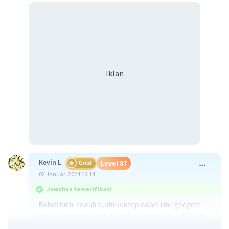
Iklan
Kevin L
Gold
Level 87
02 Januari 2024 13:14
Jawaban terverifikasi
Rotasi bumi adalah suatu konsep dalam ilmu geografi
dan astronomi. Ini merujuk pada pergerakan bumi yang
berputar pada porosnya sendiri.