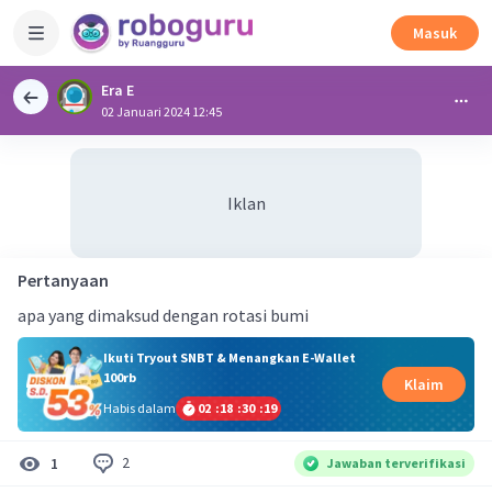
Masuk
Era E
02 Januari 2024 12:45
Iklan
Pertanyaan
apa yang dimaksud dengan rotasi bumi
Ikuti Tryout SNBT & Menangkan E-Wallet
100rb
Klaim
Habis dalam
02
:
18
:
30
:
19
2
1
Jawaban terverifikasi