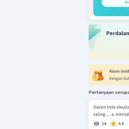
Ch
Perdala
Klaim Gold
Dengan Gol
Pertanyaan serup
Dalam teks ekspla
saling ... . a. m
14
5.0