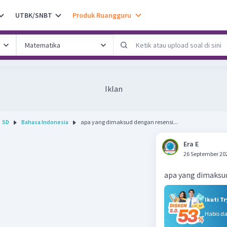
UTBK/SNBT
Produk Ruangguru
Iklan
SD
Bahasa Indonesia
apa yang dimaksud dengan resensi...
Era E
26 September 20
apa yang dimaksu
Ikuti T
Habis d