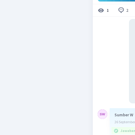
2
1
Sumber W
26 September
Jawaban 