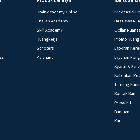
Brain Academy Online
Kredensial P
English Academy
Beasiswa Ru
Skill Academy
Cicilan Ruang
Ruangkerja
Promo Ruang
Schoters
Laporan Kere
ess
Kalananti
Layanan Pen
Syarat & Ket
Kebijakan Pri
Tentang Kami
Kontak Kami
Press Kit
Bantuan
Karir