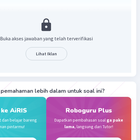
dalah kegiatan menilai, membahas, mengkritik atau
pkan kembali isi yang ada didalam sebuat karya dengan
parkan data-data, sinopsis, dan kritikan terhadap karya
Buka akses jawaban yang telah terverifikasi
·
0.0
(
0
)
Balas
ating
Lihat Iklan
Community
Level 89
 2023 11:34
terverifikasi
pemahaman lebih dalam untuk soal ini?
dalah istilah yang merujuk pada sebuah ulasan tentang
Iklan
 atau kelebihan sebuah karya
 ke AiRIS
Roboguru Plus
t dan belajar bareng
Dapatkan pembahasan soal
ga pake
·
0.0
(
0
)
Balas
ating
man pintarmu!
lama
, langsung dari Tutor!