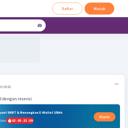
Daftar
Masuk
23 10:52
d dengan resensi
ryout SNBT & Menangkan E-Wallet 100rb
Klaim
alam
02
:
05
:
32
:
59