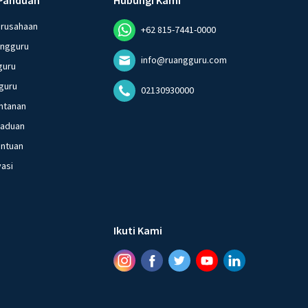
erusahaan
+62 815-7441-0000
angguru
info@ruangguru.com
guru
guru
02130930000
ntanan
gaduan
entuan
vasi
Ikuti Kami