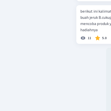
berikut ini kalimat iklan ya
buah jeruk B.cuku
mencoba produk y
hadiahnya
11
5.0