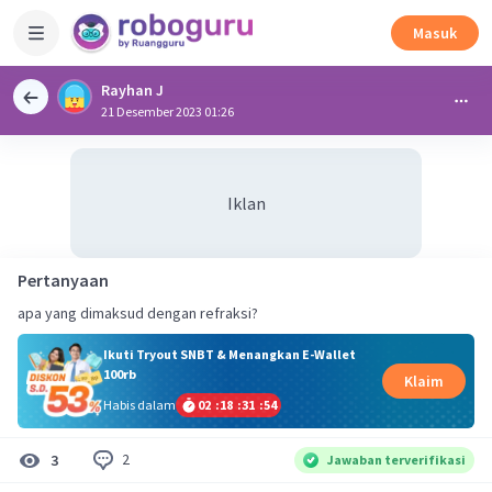
Masuk
Rayhan J
21 Desember 2023 01:26
Iklan
Pertanyaan
apa yang dimaksud dengan refraksi?
Ikuti Tryout SNBT & Menangkan E-Wallet
100rb
Klaim
Habis dalam
02
:
18
:
31
:
54
2
3
Jawaban terverifikasi