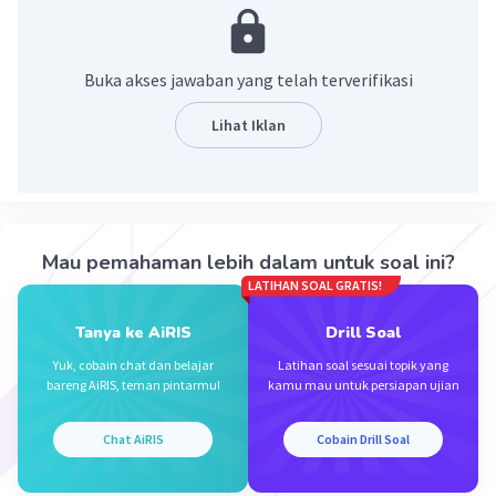
·
0.0
(
0
)
Balas
Beri Rating
Buka akses jawaban yang telah terverifikasi
Nanda R
Community
Level 89
21 Desember 2023 01:36
Lihat Iklan
refraksi merupakan proses masuknya cahaya ke
dalam mata hingga sampai ke retina.
Iklan
·
0.0
(
0
)
Balas
Beri Rating
Mau pemahaman lebih dalam untuk soal ini?
LATIHAN SOAL GRATIS!
Tanya ke AiRIS
Drill Soal
Yuk, cobain chat dan belajar
Latihan soal sesuai topik yang
bareng AiRIS, teman pintarmu!
kamu mau untuk persiapan ujian
Chat AiRIS
Cobain Drill Soal