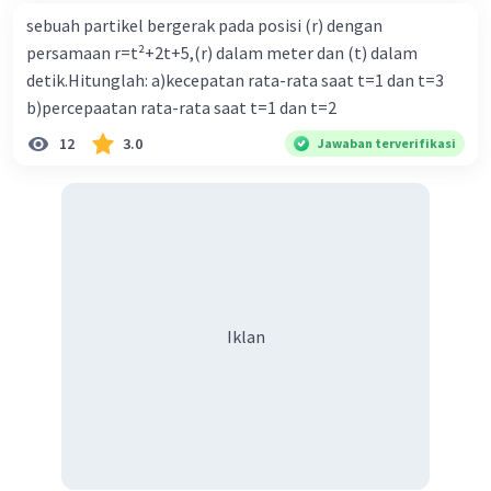
sebuah partikel bergerak pada posisi (r) dengan
persamaan r=t²+2t+5,(r) dalam meter dan (t) dalam
detik.Hitunglah: a)kecepatan rata-rata saat t=1 dan t=3
b)percepaatan rata-rata saat t=1 dan t=2
12
3.0
Jawaban terverifikasi
Iklan